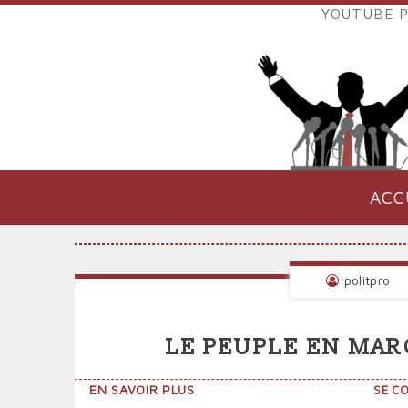
Aller
YOUTUBE P
au
LIENS
contenu
EXTER
principal
VERS
POLIT
ACC
NAVIGATION
PRINCIPALE
politpro
LE PEUPLE EN MAR
SUR
EN SAVOIR PLUS
SE C
LE