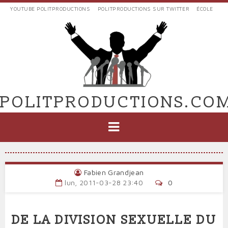
Aller
YOUTUBE POLITPRODUCTIONS
POLITPRODUCTIONS SUR TWITTER
ÉCOLE
au
LIENS
contenu
EXTERNES
principal
VERS
POLIT'PRODUCTIONS
POLITPRODUCTIONS.CO
NAVIGATION
PRINCIPALE
Fabien Grandjean
lun, 2011-03-28 23:40
0
DE LA DIVISION SEXUELLE DU