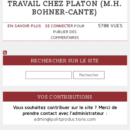
TRAVAIL CHEZ PLATON (M.H.
BOHNER-CANTE)
SUR
5788 VUES
EN SAVOIR PLUS
SE CONNECTER
POUR
DE
PUBLIER DES
LA
COMMENTAIRES
DIVISION
SEXUELLE
DU
TRAVAIL
RECHERCHER SUR LE SITE
CHEZ
PLATON
RECHERCHER
(M.H.
BOHNER-
CANTE)
VOS CONTRIBUTIONS
Vous souhaitez contribuer sur le site ? Merci de
prendre contact avec l'administrateur :
admin@politproductions.com