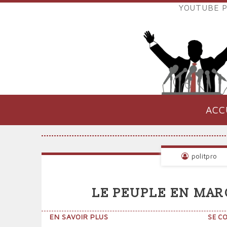
Aller
YOUTUBE P
au
LIENS
contenu
EXTER
principal
VERS
POLIT
ACC
NAVIGATION
PRINCIPALE
politpro
LE PEUPLE EN MAR
SUR
EN SAVOIR PLUS
SE C
LE