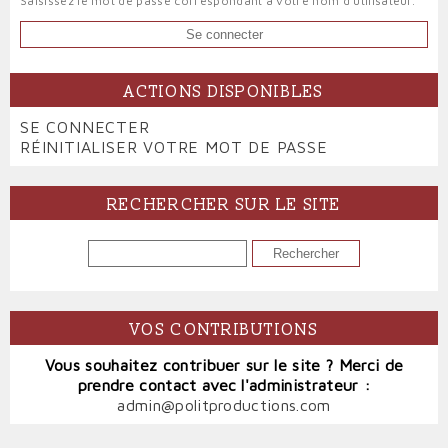
Saisissez le mot de passe correspondant à votre nom d'utilisateur.
ACTIONS DISPONIBLES
PRIMARY
SE CONNECTER
(ONGLET
TABS
RÉINITIALISER VOTRE MOT DE PASSE
ACTIF)
RECHERCHER SUR LE SITE
RECHERCHER
VOS CONTRIBUTIONS
Vous souhaitez contribuer sur le site ? Merci de
prendre contact avec l'administrateur :
admin@politproductions.com