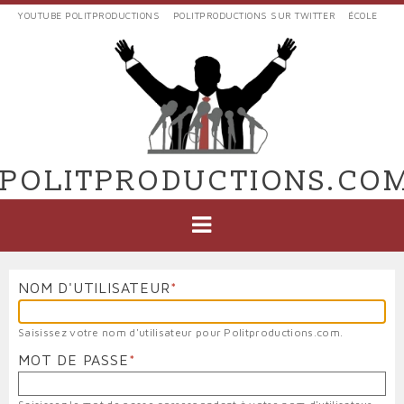
Aller
YOUTUBE POLITPRODUCTIONS
POLITPRODUCTIONS SUR TWITTER
ÉCOLE
au
LIENS
contenu
EXTERNES
principal
VERS
POLIT'PRODUCTIONS
POLITPRODUCTIONS.CO
NAVIGATION
PRINCIPALE
NOM D'UTILISATEUR
Saisissez votre nom d'utilisateur pour Politproductions.com.
MOT DE PASSE