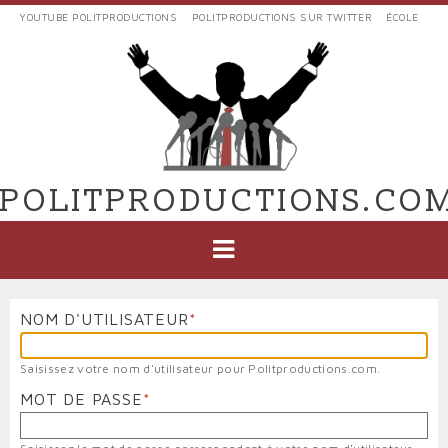
Aller
YOUTUBE POLITPRODUCTIONS
POLITPRODUCTIONS SUR TWITTER
ÉCOLE
au
LIENS
contenu
EXTERNES
principal
VERS
POLIT'PRODUCTIONS
POLITPRODUCTIONS.CO
NAVIGATION
PRINCIPALE
NOM D'UTILISATEUR
Saisissez votre nom d'utilisateur pour Politproductions.com.
MOT DE PASSE