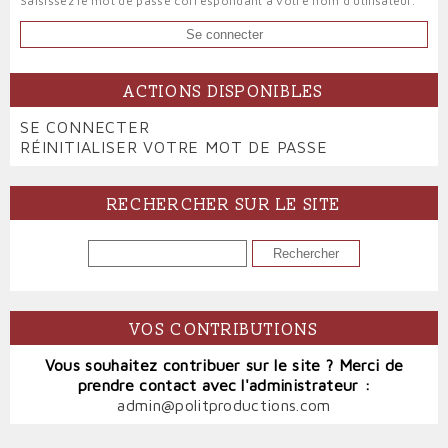
Saisissez le mot de passe correspondant à votre nom d'utilisateur.
ACTIONS DISPONIBLES
PRIMARY
SE CONNECTER
(ONGLET
TABS
RÉINITIALISER VOTRE MOT DE PASSE
ACTIF)
RECHERCHER SUR LE SITE
RECHERCHER
VOS CONTRIBUTIONS
Vous souhaitez contribuer sur le site ? Merci de
prendre contact avec l'administrateur :
admin@politproductions.com