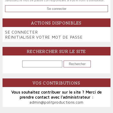
Saisissez le mot de passe correspondant à votre nom d'utilisateur.
ACTIONS DISPONIBLES
PRIMARY
SE CONNECTER
(ONGLET
TABS
RÉINITIALISER VOTRE MOT DE PASSE
ACTIF)
RECHERCHER SUR LE SITE
RECHERCHER
VOS CONTRIBUTIONS
Vous souhaitez contribuer sur le site ? Merci de
prendre contact avec l'administrateur :
admin@politproductions.com