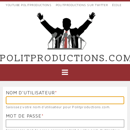
Aller
YOUTUBE POLITPRODUCTIONS
POLITPRODUCTIONS SUR TWITTER
ÉCOLE
au
LIENS
contenu
EXTERNES
principal
VERS
POLIT'PRODUCTIONS
POLITPRODUCTIONS.CO
NAVIGATION
PRINCIPALE
NOM D'UTILISATEUR
Saisissez votre nom d'utilisateur pour Politproductions.com.
MOT DE PASSE