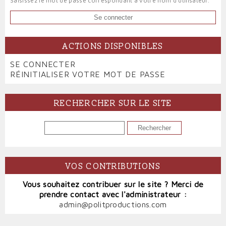
Saisissez le mot de passe correspondant à votre nom d'utilisateur.
ACTIONS DISPONIBLES
PRIMARY
SE CONNECTER
(ONGLET
TABS
RÉINITIALISER VOTRE MOT DE PASSE
ACTIF)
RECHERCHER SUR LE SITE
RECHERCHER
VOS CONTRIBUTIONS
Vous souhaitez contribuer sur le site ? Merci de
prendre contact avec l'administrateur :
admin@politproductions.com