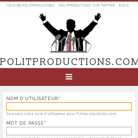
Aller
YOUTUBE POLITPRODUCTIONS
POLITPRODUCTIONS SUR TWITTER
ÉCOLE
au
LIENS
contenu
EXTERNES
principal
VERS
POLIT'PRODUCTIONS
POLITPRODUCTIONS.CO
NAVIGATION
PRINCIPALE
NOM D'UTILISATEUR
Saisissez votre nom d'utilisateur pour Politproductions.com.
MOT DE PASSE