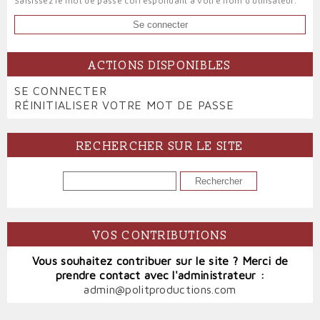
Saisissez le mot de passe correspondant à votre nom d'utilisateur.
ACTIONS DISPONIBLES
PRIMARY
SE CONNECTER
(ONGLET
TABS
RÉINITIALISER VOTRE MOT DE PASSE
ACTIF)
RECHERCHER SUR LE SITE
RECHERCHER
VOS CONTRIBUTIONS
Vous souhaitez contribuer sur le site ? Merci de
prendre contact avec l'administrateur :
admin@politproductions.com