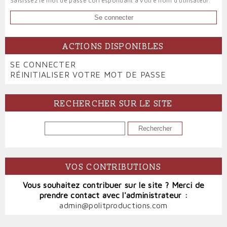
Saisissez le mot de passe correspondant à votre nom d'utilisateur.
ACTIONS DISPONIBLES
PRIMARY
SE CONNECTER
(ONGLET
TABS
RÉINITIALISER VOTRE MOT DE PASSE
ACTIF)
RECHERCHER SUR LE SITE
RECHERCHER
VOS CONTRIBUTIONS
Vous souhaitez contribuer sur le site ? Merci de
prendre contact avec l'administrateur :
admin@politproductions.com