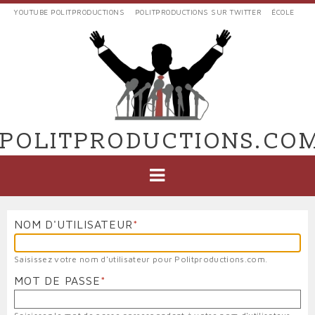
Aller
YOUTUBE POLITPRODUCTIONS
POLITPRODUCTIONS SUR TWITTER
ÉCOLE
au
LIENS
contenu
EXTERNES
principal
VERS
POLIT'PRODUCTIONS
POLITPRODUCTIONS.CO
NAVIGATION
PRINCIPALE
NOM D'UTILISATEUR
Saisissez votre nom d'utilisateur pour Politproductions.com.
MOT DE PASSE