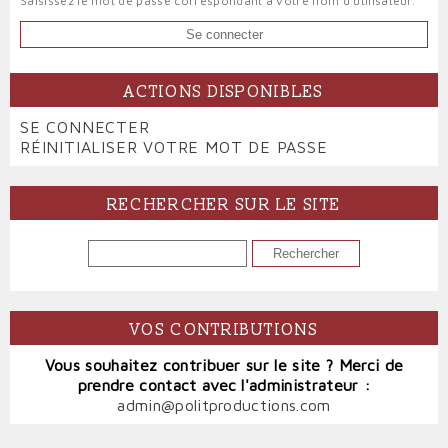
Saisissez le mot de passe correspondant à votre nom d'utilisateur.
ACTIONS DISPONIBLES
PRIMARY
SE CONNECTER
(ONGLET
TABS
RÉINITIALISER VOTRE MOT DE PASSE
ACTIF)
RECHERCHER SUR LE SITE
RECHERCHER
VOS CONTRIBUTIONS
Vous souhaitez contribuer sur le site ? Merci de
prendre contact avec l'administrateur :
admin@politproductions.com