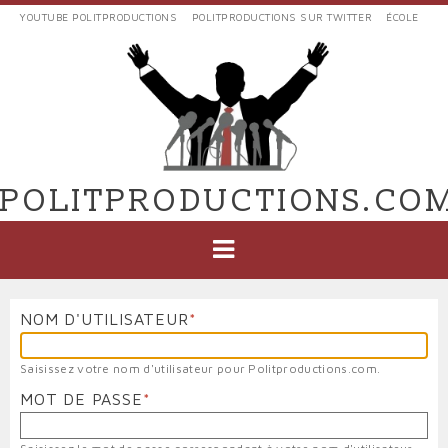
Aller
YOUTUBE POLITPRODUCTIONS
POLITPRODUCTIONS SUR TWITTER
ÉCOLE
au
LIENS
contenu
EXTERNES
principal
VERS
POLIT'PRODUCTIONS
POLITPRODUCTIONS.CO
NAVIGATION
PRINCIPALE
NOM D'UTILISATEUR
Saisissez votre nom d'utilisateur pour Politproductions.com.
MOT DE PASSE