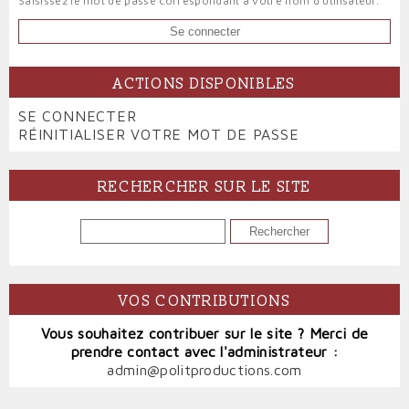
Saisissez le mot de passe correspondant à votre nom d'utilisateur.
ACTIONS DISPONIBLES
PRIMARY
SE CONNECTER
(ONGLET
TABS
RÉINITIALISER VOTRE MOT DE PASSE
ACTIF)
RECHERCHER SUR LE SITE
RECHERCHER
VOS CONTRIBUTIONS
Vous souhaitez contribuer sur le site ? Merci de
prendre contact avec l'administrateur :
admin@politproductions.com