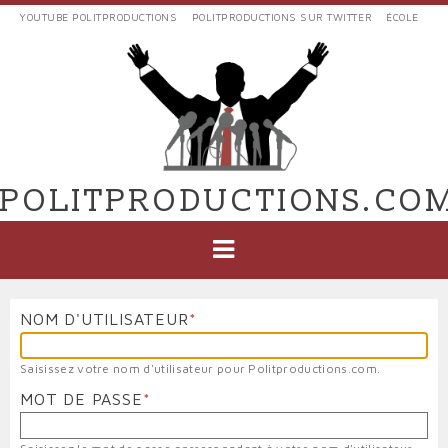
Aller
YOUTUBE POLITPRODUCTIONS
POLITPRODUCTIONS SUR TWITTER
ÉCOLE
au
LIENS
contenu
EXTERNES
principal
VERS
POLIT'PRODUCTIONS
POLITPRODUCTIONS.CO
NAVIGATION
PRINCIPALE
NOM D'UTILISATEUR
Saisissez votre nom d'utilisateur pour Politproductions.com.
MOT DE PASSE