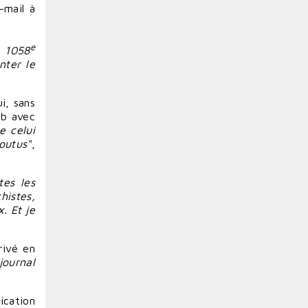
-mail à
e
e 1058
nter
le
i, sans
rb avec
e celui
outus"
,
tes les
histes,
. Et je
rivé en
journal
lication