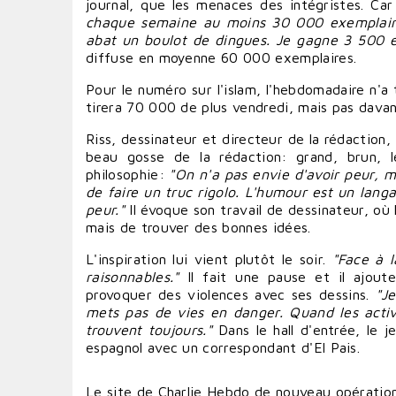
journal, que les menaces des intégristes. Car
chaque semaine au moins 30 000 exemplair
abat un boulot de dingues. Je gagne 3 500 eur
diffuse en moyenne 60 000 exemplaires.
Pour le numéro sur l'islam, l'hebdomadaire n'a
tirera 70 000 de plus vendredi, mais pas davant
Riss, dessinateur et directeur de la rédaction
beau gosse de la rédaction: grand, brun, l
philosophie:
"On n'a pas envie d'
avoir
peur, m
de
faire
un truc rigolo. L'humour est un langa
peur."
Il évoque son travail de dessinateur, où 
mais de
trouver
des bonnes
idées
.
L'inspiration lui vient plutôt le soir.
"Face à l
raisonnables."
Il fait une pause et il ajout
provoquer
des violences avec ses dessins.
"Je
mets pas de vies en danger. Quand les activ
trouvent toujours."
Dans le hall d'entrée, le 
espagnol avec un correspondant d'El Pais.
Le site de Charlie Hebdo de nouveau opératio