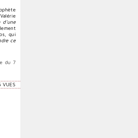
rophète
Valérie
e d'une
alement
s, qui
ndre ce
re du 7
5 VUES