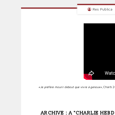
Res Publica
«
Je préfère mourir debout que vivre à genoux
»,
Charb 2
ARCHIVE : A "CHARLIE HEBD