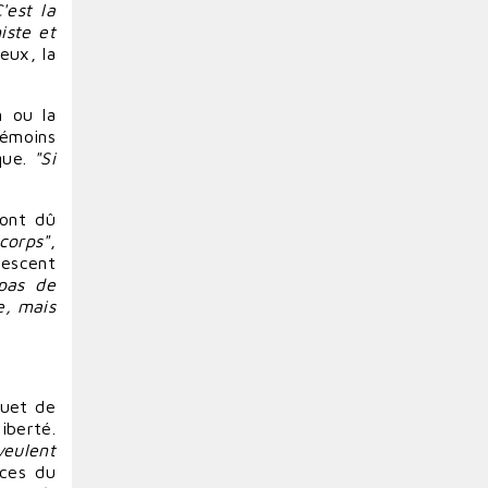
C'est la
iste et
eux, la
n
ou la
témoins
que.
"Si
 ont dû
corps"
,
lescent
 pas de
e
, mais
quet de
iberté.
veulent
nces
du