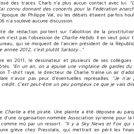
issé des traces. Charb n'a plus aucun contact avec lui.
"
l'ai connu donnant des concerts pour la Fédération anarch
'époque de Philippe Val, où
les débats
étaient parfois houl
6 n'a soulevé aucune discussion.
té de rédaction portent sur l'abolition de la
prostitutio
lam n'est pas l'obsession de
Charlie Hebdo
. Il en veut pour 
bureau, qui se moquent de l'ancien président de la Républi
e année 2012, c'est plutôt Sarkozy…"
re en 2011, le dessinateur et plusieurs de ses collègues
côtés.
"En un an, on a épuisé une vingtaine de gardes du 
n T-shirt rayé, le directeur de Charlie traîne un air d'ado
lare n'
avoir
pas peur d'éventuelles représailles.
"Je n'ai
e crédit. C'est peut-être un peu pompeux ce que je vais
dir
 de
Charlie
a été piraté. Une plainte a été déposée au par
ne d'une organisation nommée Association syrienne pour la l
it, comme mû par un ressort:
"Il y a
Sky News
et Fox qui 
une grève chez Presstalis, qui mettrait en péril les
fina