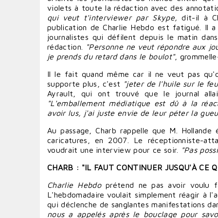
violets à toute la rédaction avec des annotati
qui veut t'
interviewer
par Skype,
dit-il à C
publication de Charlie Hebdo est fatigué. Il 
journalistes qui défilent depuis le matin dan
rédaction.
"Personne ne veut
répondre
aux jou
je prends du retard dans le boulot"
, grommelle-
Il le fait quand même car il ne veut pas qu
supporte plus, c'est
"jeter de l'huile sur le feu
Ayrault
, qui ont trouvé que le journal alla
"L'emballement médiatique est dû à la réa
avoir
lus, j'ai juste envie de leur
péter
la gueu
Au passage, Charb rappelle que M. Hollande
caricatures, en 2007. Le réceptionniste-at
voudrait une interview pour ce soir.
"Pas possi
CHARB : "IL FAUT
CONTINUER
JUSQU'À CE Q
Charlie Hebdo
prétend ne pas
avoir
voulu
f
L'hebdomadaire voulait simplement
réagir
à l'a
qui déclenche de sanglantes manifestations d
nous a appelés après le bouclage pour
savo