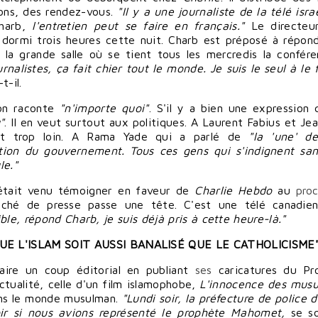
ons, des rendez-
vous
.
"Il y a une journaliste de la télé isr
harb,
l'entretien peut se
faire
en français."
Le directeur
a dormi trois heures cette nuit. Charb est préposé à
répon
s la grande salle où se tient tous les mercredis la confér
rnalistes, ça fait
chier
tout le monde. Je suis le seul à le
t-il.
'on raconte
"n'importe quoi"
. S'il y a bien une expression q
"
. Il en veut surtout aux politiques. A
Laurent Fabius
et
Je
it trop loin. A
Rama Yade
qui a parlé de
"la 'une' de
ction du gouvernement. Tous ces
gens
qui s'indignent sa
le."
 était venu
témoigner
en faveur de
Charlie Hebdo
au
pro
taché de presse passe une tête. C'est une télé canadie
ble, répond Charb, je suis déjà pris à cette heure-là."
UE L'
ISLAM
SOIT AUSSI BANALISÉ QUE LE
CATHOLICISME
aire
un coup éditorial en publiant
ses
caricatures du Pr
ctualité, celle d'un film islamophobe,
L'innocence des mus
ans le monde musulman.
"Lundi soir, la préfecture de
police
d
ir
si nous avions représenté le prophète Mahomet,
se s