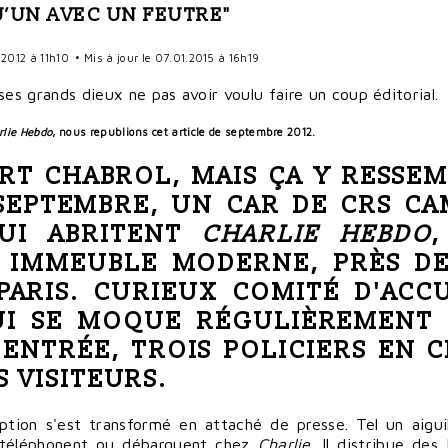
’UN AVEC UN FEUTRE"
2012 à 11h10
• Mis à jour le 07.01.2015 à 16h19
rlie Hebdo
, nous republions cet article de septembre 2012.
RT CHABROL
, MAIS ÇA Y RESSE
SEPTEMBRE, UN CAR DE CRS C
UI ABRITENT
CHARLIE HEBDO
 IMMEUBLE MODERNE, PRÈS DE
PARIS
. CURIEUX COMITÉ D'ACC
UI SE MOQUE RÉGULIÈREMENT 
'ENTRÉE, TROIS POLICIERS EN C
S VISITEURS.
tion s'est transformé en attaché de presse. Tel un aiguill
 téléphonent ou débarquent chez
Charlie
. Il distribue des