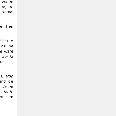
n vende
eux, on
journal
, il en
c'est le
insi sa
e juste
 sur la
dessin,
s, trop
end de
. Je ne
 ils le
hone en