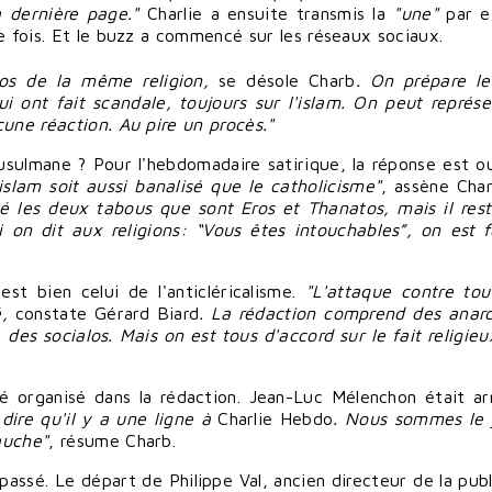
a dernière page."
Charlie a ensuite transmis la
"une"
par e
ue fois. Et le buzz a commencé sur les
réseaux sociaux
.
pos de la même religion,
se désole Charb
. On prépare l
ui ont fait scandale, toujours sur l'islam. On peut
représe
cune réaction. Au pire un procès."
usulmane ? Pour l'hebdomadaire satirique, la réponse est ou
islam soit aussi banalisé que le catholicisme"
, assène Cha
é les deux tabous que sont Eros et Thanatos, mais il rest
i on dit aux religions: “Vous êtes intouchables”, on est f
est bien celui de l'anticléricalisme.
"L'attaque contre tou
é,
constate Gérard Biard
. La rédaction comprend des anarc
es socialos. Mais on est tous d'accord sur le fait religieux
été organisé dans la rédaction.
Jean-Luc Mélenchon
était ar
e
dire
qu'il y a une ligne à
Charlie Hebdo
. Nous sommes le 
auche"
, résume Charb.
 passé. Le départ de
Philippe Val
, ancien directeur de la pub