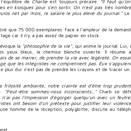
 l'équilibre de
Charlie
est toujours pré
caire
.
"Il faut qu'o
es en kiosques pour s'en
sortir
. On n'est pas très nombr
os net par mois, le salaire le plus élevé du journal."
Le 
 tiré que 75 000 exemplaires. Face à l'ampleur de la demande
age car il n'y a pas assez de papier en stock.
, évoque la
"philosophie de la vie"
, qui anime le journal. Lui, 
es yeux bleus, la chemise blanche ouverte. Il résume a
ais de se
marrer
, de
prendre
la vie avec légèreté. On essai
ge que les intégristes ne comprennent pas. Eux s'appuient
le plus dur n'est pas de
prendre
les crayons et de
tracer
un 
a frilosité ambiante, notre crainte est d'
être
trop prudent
e:
"Peut-être sommes-nous inconscients…"
Charb se déf
 n'ai pas l'impression d'
égorger
quelqu'un avec un feutre
istes ont besoin d'un prétexte pour
justifier
leur violence,
jeune homme de la réception, polyglotte, discute au télép
nnel