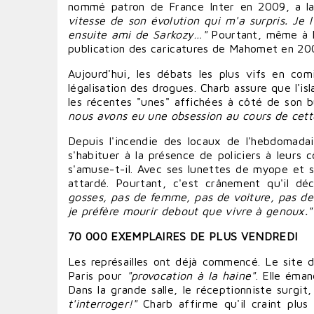
nommé patron de
France
Inter en 2009, a la
vitesse de son évolution qui m'a surpris. Je 
ensuite ami de Sarkozy…"
Pourtant, même à l
publication des caricatures de Mahomet en 200
Aujourd'hui, les
débats
les plus vifs en comi
légalisation des
drogues
. Charb assure que l'is
les récentes "unes" affichées à côté de son 
nous avons eu une obsession au cours de cett
Depuis l'incendie des locaux de l'hebdomadai
s'
habituer
à la présence de policiers à leurs 
s'amuse-t-il. Avec ses lunettes de myope et so
attardé. Pourtant, c'est crânement qu'il déc
gosses, pas de femme, pas de
voiture
, pas d
je préfère
mourir
debout que
vivre
à genoux."
70 000 EXEMPLAIRES DE PLUS VENDREDI
Les représailles ont déjà commencé. Le site
Paris pour
"provocation à la haine"
. Elle éma
Dans la grande salle, le réceptionniste surg
t'interroger!"
Charb affirme qu'il craint plus 