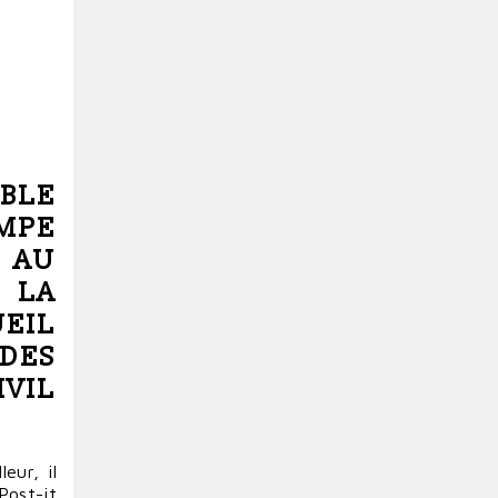
MBLE
AMPE
, AU
 LA
UEIL
DES
IVIL
eur, il
 Post-it