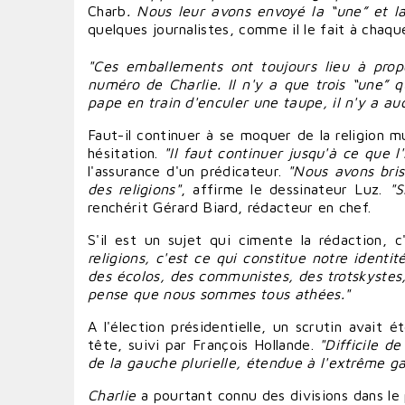
Charb
. Nous leur avons envoyé la “une” et l
quelques journalistes, comme il le fait à chaq
"Ces emballements ont toujours lieu à pro
numéro de Charlie. Il n'y a que trois “une” q
pape
en train d'
enculer
une taupe, il n'y a au
Faut-il
continuer
à se
moquer
de la religion m
hésitation.
"Il faut
continuer
jusqu'à ce que l'
l'assurance d'un prédicateur.
"Nous avons bris
des
religions
"
, affirme le dessinateur Luz.
"S
renchérit
Gérard Biard
, rédacteur en chef.
S'il est un sujet qui cimente la rédaction, c'
religions, c'est ce qui constitue notre identit
des écolos, des communistes, des trotskystes, d
pense que nous sommes tous athées."
A l'élection présidentielle, un scrutin avait 
tête, suivi par
François Hollande
.
"Difficile d
de la gauche plurielle, étendue à l'extrême g
Charlie
a pourtant connu des divisions dans le