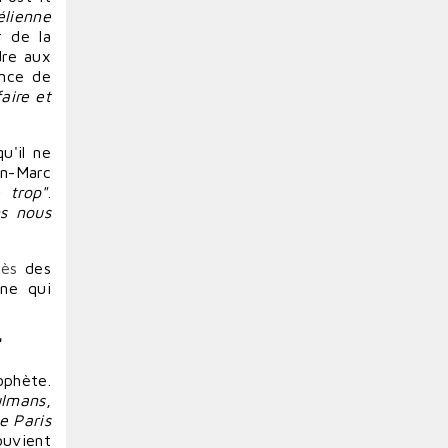
aélienne
 de la
dre
aux
ence de
faire
et
u'il ne
an-Marc
 trop"
.
ns nous
cès
des
nne qui
"
ophète.
ulmans
,
e Paris
ouvient