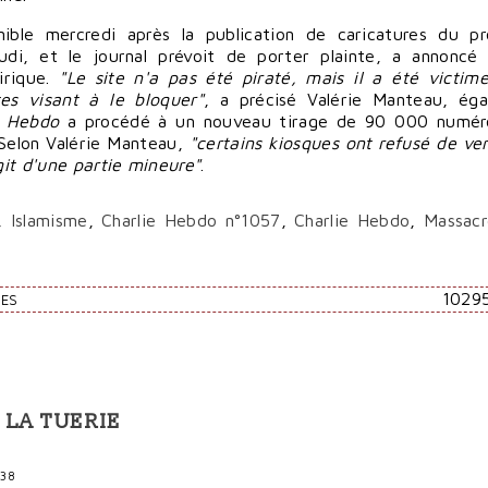
ible mercredi après la publication de caricatures du p
di, et le journal prévoit de porter plainte, a annoncé 
irique.
"Le site n'a pas été piraté, mais il a été victim
es visant à le bloquer"
, a précisé Valérie Manteau, ég
e Hebdo
a procédé à un nouveau tirage de 90 000 numéro
 Selon Valérie Manteau,
"certains kiosques ont refusé de ve
git d'une partie mineure"
.
,
Islamisme
,
Charlie Hebdo n°1057
,
Charlie Hebdo
,
Massac
1029
RES
3
 LA TUERIE
:38