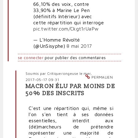
66,10% des voix, contre
33,90% à Marine Le Pen
(définitifs Intérieur) avec
cette répartition qui interroge
pic.twitter.com/Ckgt1rUaPw
— L'Homme Révolté
(@UnSisyphe)
8 mai 2017
se connecter
pour publier des commentaires
Soumis par
Critiquerongeuse
le mer,
PERMALIEN
2017-05-17 09:31
MACRON ÉLU PAR MOINS DE
En
50% DES INSCRITS
réponse
à
C'est une répartition qui, même si
Macron
l'on s'en tient à ses données
élu,
essentielles, interdit aux
oui,
(dé)marcheurs de prétendre
mais...
représenter une majorité de
par