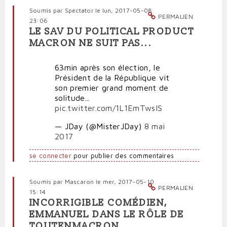
Soumis par
Spectator
le lun, 2017-05-08
PERMALIEN
23:06
LE SAV DU POLITICAL PRODUCT
MACRON NE SUIT PAS...
63min après son élection, le
Président de la République vit
son premier grand moment de
solitude...
pic.twitter.com/1L1EmTwsIS
— JDay (@MisterJDay)
8 mai
2017
se connecter
pour publier des commentaires
Soumis par
Mascaron
le mer, 2017-05-10
PERMALIEN
15:14
INCORRIGIBLE COMÉDIEN,
EMMANUEL DANS LE RÔLE DE
TOUTENMACRON