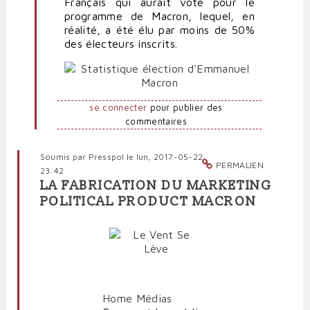
Français qui aurait voté pour le
Anti-
programme de Macron, lequel, en
marionnettiste
réalité, a été élu par moins de 50%
des électeurs inscrits.
se connecter
pour publier des
commentaires
Soumis par
Presspol
le lun, 2017-05-22
PERMALIEN
23:42
LA FABRICATION DU MARKETING
POLITICAL PRODUCT MACRON
Home
Médias