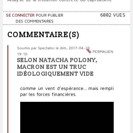
6882 VUES
SE CONNECTER
POUR PUBLIER
DES COMMENTAIRES
COMMENTAIRE(S)
Soumis par
Spectator
le dim, 2017-04-23
PERMALIEN
19:10
SELON NATACHA POLONY,
MACRON EST UN TRUC
IDÉOLOGIQUEMENT VIDE
comme un vent d'espérance... mais rempli
par les forces financières.