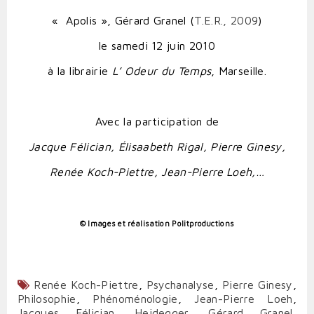
« Apolis », Gérard Granel (
T.E.R., 2009
)
le samedi 12 juin 2010
à la librairie
L’ Odeur du Temps
, Marseille.
Avec la participation de
Jacque Félician, Élisaabeth Rigal, Pierre Ginesy,
Renée Koch-Piettre, Jean-Pierre Loeh,…
© Images et réalisation Politproductions
Renée Koch-Piettre
,
Psychanalyse
,
Pierre Ginesy
,
Philosophie
,
Phénoménologie
,
Jean-Pierre Loeh
,
Jacques Félician
,
Heidegger
,
Gérard Granel
,