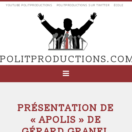
Aller
YOUTUBE POLITPRODUCTIONS
POLITPRODUCTIONS SUR TWITTER
ÉCOLE
au
LIENS
contenu
EXTERNES
principal
VERS
POLIT'PRODUCTIONS
POLITPRODUCTIONS.CO
NAVIGATION
PRINCIPALE
PRÉSENTATION DE
« APOLIS » DE
GÉRARD GRANEL