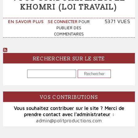
KHOMRI (LOI TRAVAIL)
SUR
5371 VUES
EN SAVOIR PLUS
SE CONNECTER
POUR
VOICI
PUBLIER DES
LA
COMMENTAIRES
MISÈRE
À
LAQUELLE
VOUS
RECHERCHER SUR LE SITE
CONDUIRA
LA
RECHERCHER
LOI
EL
KHOMRI
(LOI
VOS CONTRIBUTIONS
TRAVAIL)
Vous souhaitez contribuer sur le site ? Merci de
prendre contact avec l'administrateur :
admin@politproductions.com