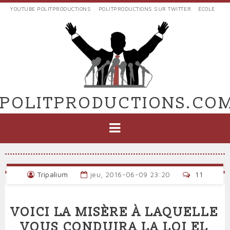
Aller
YOUTUBE POLITPRODUCTIONS
POLITPRODUCTIONS SUR TWITTER
ÉCOLE
au
LIENS
contenu
EXTERNES
principal
VERS
POLIT'PRODUCTIONS
POLITPRODUCTIONS.CO
NAVIGATION
PRINCIPALE
Tripalium
jeu, 2016-06-09 23:20
11
VOICI LA MISÈRE À LAQUELLE
VOUS CONDUIRA LA LOI EL