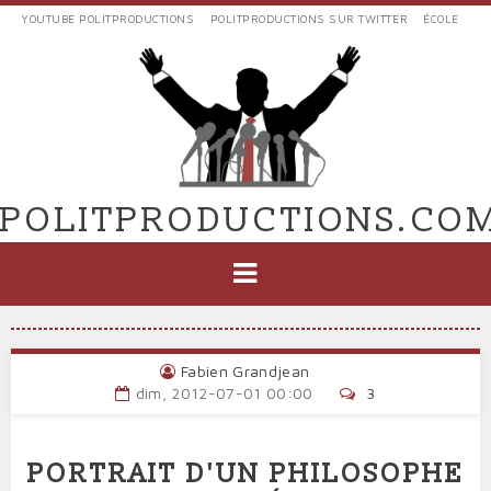
Aller
YOUTUBE POLITPRODUCTIONS
POLITPRODUCTIONS SUR TWITTER
ÉCOLE
au
LIENS
contenu
EXTERNES
principal
VERS
POLIT'PRODUCTIONS
POLITPRODUCTIONS.CO
NAVIGATION
PRINCIPALE
Fabien Grandjean
dim, 2012-07-01 00:00
3
PORTRAIT D'UN PHILOSOPHE