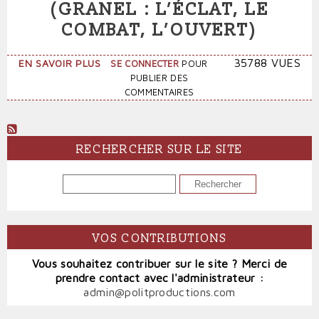
(GRANEL : L’ÉCLAT, LE
COMBAT, L’OUVERT)
SUR
35788 VUES
EN SAVOIR PLUS
SE CONNECTER
POUR
PORTRAIT
PUBLIER DES
D'UN
COMMENTAIRES
PHILOSOPHE
(GRANEL
:
L’ÉCLAT,
RECHERCHER SUR LE SITE
LE
COMBAT,
RECHERCHER
L’OUVERT)
VOS CONTRIBUTIONS
Vous souhaitez contribuer sur le site ? Merci de
prendre contact avec l'administrateur :
admin@politproductions.com