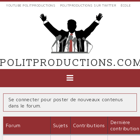
Aller
YOUTUBE POLITPRODUCTIONS
POLITPRODUCTIONS SUR TWITTER
ÉCOLE
au
LIENS
contenu
EXTERNES
principal
VERS
POLIT'PRODUCTIONS
POLITPRODUCTIONS.CO
NAVIGATION
PRINCIPALE
Se connecter pour poster de nouveaux contenus
dans le forum.
Dernière
Forum
Sujets
Contributions
contribution