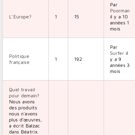
Par
Poorman
Aucun
L'Europe?
1
15
il y a 10
nouveau
années 1
message
mois
Par
Surfer
il
Aucun
Politique
1
192
y a 9
nouveau
française
années 3
message
mois
Aucun
Quel travail
nouveau
pour demain?
message
Nous avons
des produits
nous n'avons
plus d'œuvres,
a écrit Balzac
dans Béatrix.