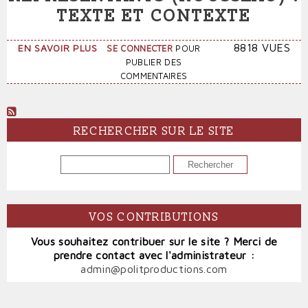
TEXTE ET CONTEXTE
SUR
8818 VUES
EN SAVOIR PLUS
SE CONNECTER
POUR
DES
PUBLIER DES
DÉPUTÉS
COMMENTAIRES
OU
REPRÉSENTANTS
(ROUSSEAU)
:
RECHERCHER SUR LE SITE
TEXTE
ET
RECHERCHER
CONTEXTE
VOS CONTRIBUTIONS
Vous souhaitez contribuer sur le site ? Merci de
prendre contact avec l'administrateur :
admin@politproductions.com