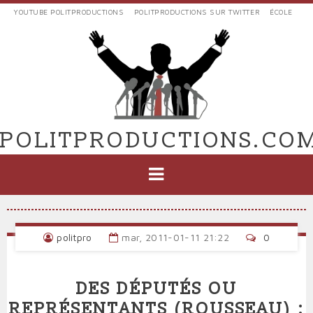
Aller
YOUTUBE POLITPRODUCTIONS
POLITPRODUCTIONS SUR TWITTER
ÉCOLE
au
LIENS
contenu
EXTERNES
principal
VERS
POLIT'PRODUCTIONS
POLITPRODUCTIONS.CO
NAVIGATION
PRINCIPALE
politpro
mar, 2011-01-11 21:22
0
DES DÉPUTÉS OU
REPRÉSENTANTS (ROUSSEAU) :