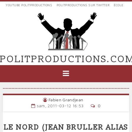
Aller
YOUTUBE POLITPRODUCTIONS
POLITPRODUCTIONS SUR TWITTER
ÉCOLE
au
LIENS
contenu
EXTERNES
principal
VERS
POLIT'PRODUCTIONS
POLITPRODUCTIONS.CO
NAVIGATION
PRINCIPALE
Fabien Grandjean
sam, 2011-03-12 16:53
0
LE NORD (JEAN BRULLER ALIAS