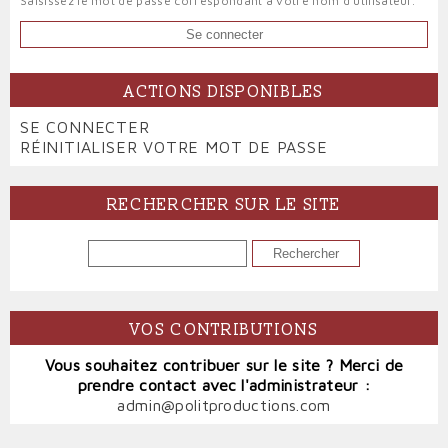
Saisissez le mot de passe correspondant à votre nom d'utilisateur.
ACTIONS DISPONIBLES
PRIMARY
SE CONNECTER
(ONGLET
TABS
RÉINITIALISER VOTRE MOT DE PASSE
ACTIF)
RECHERCHER SUR LE SITE
RECHERCHER
VOS CONTRIBUTIONS
Vous souhaitez contribuer sur le site ? Merci de
prendre contact avec l'administrateur :
admin@politproductions.com