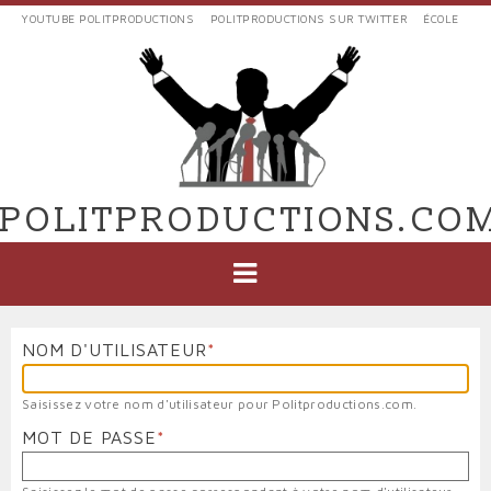
Aller
YOUTUBE POLITPRODUCTIONS
POLITPRODUCTIONS SUR TWITTER
ÉCOLE
au
LIENS
contenu
EXTERNES
principal
VERS
POLIT'PRODUCTIONS
POLITPRODUCTIONS.CO
NAVIGATION
PRINCIPALE
NOM D'UTILISATEUR
Saisissez votre nom d'utilisateur pour Politproductions.com.
MOT DE PASSE