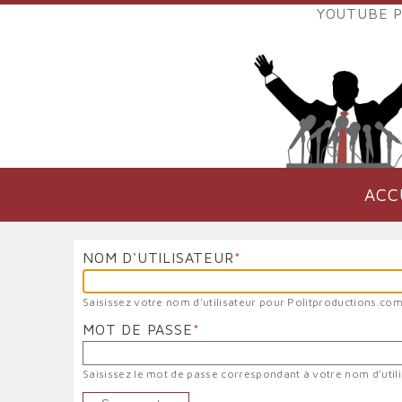
Aller
YOUTUBE P
au
LIENS
contenu
EXTER
principal
VERS
POLIT
ACC
NAVIGATION
PRINCIPALE
NOM D'UTILISATEUR
Saisissez votre nom d'utilisateur pour Politproductions.com
MOT DE PASSE
Saisissez le mot de passe correspondant à votre nom d'utili