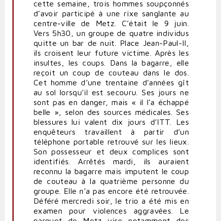
cette semaine, trois hommes soupçonnés
d’avoir participé à une rixe sanglante au
centre-ville de Metz. C’était le 9 juin.
Vers 5h30, un groupe de quatre individus
quitte un bar de nuit. Place Jean-Paul-II,
ils croisent leur future victime. Après les
insultes, les coups. Dans la bagarre, elle
reçoit un coup de couteau dans le dos.
Cet homme d’une trentaine d’années gît
au sol lorsqu’il est secouru. Ses jours ne
sont pas en danger, mais « il l’a échappé
belle », selon des sources médicales. Ses
blessures lui valent dix jours d’ITT. Les
enquêteurs travaillent à partir d’un
téléphone portable retrouvé sur les lieux.
Son possesseur et deux complices sont
identifiés. Arrêtés mardi, ils auraient
reconnu la bagarre mais imputent le coup
de couteau à la quatrième personne du
groupe. Elle n’a pas encore été retrouvée.
Déféré mercredi soir, le trio a été mis en
examen pour violences aggravées. Le
parquet de Metz vise notamment des