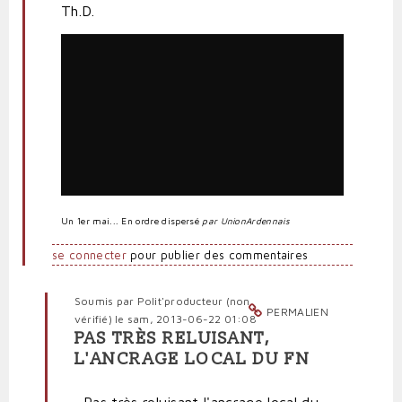
Th.D.
Un 1er mai... En ordre dispersé
par UnionArdennais
se connecter
pour publier des commentaires
Soumis par
Polit'producteur (non
PERMALIEN
vérifié)
le sam, 2013-06-22 01:08
PAS TRÈS RELUISANT,
En
L'ANCRAGE LOCAL DU FN
réponse
à
Thierry