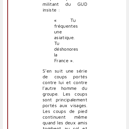
militant du GUD
insiste :
« Tu
fréquentes
une
asiatique.
Tu
déshonores
la
France ».
S’en suit une série
de coups portés
contre lui et contre
l’autre homme du
groupe. Les coups
sont principalement
portés aux visages.
Les coups de pied
continuent même
quand les deux amis
tombent au sol et