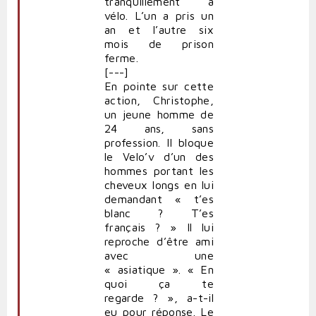
tranquillement à
vélo. L’un a pris un
an et l’autre six
mois de prison
ferme.
[---]
En pointe sur cette
action, Christophe,
un jeune homme de
24 ans, sans
profession. Il bloque
le Velo’v d’un des
hommes portant les
cheveux longs en lui
demandant « t’es
blanc ? T’es
français ? » Il lui
reproche d’être ami
avec une
« asiatique ». « En
quoi ça te
regarde ? », a-t-il
eu pour réponse. Le