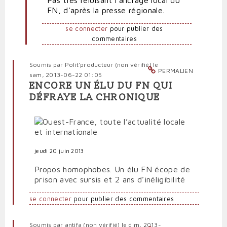
Pas très reluisant l'ancrage local du
FN, d'après la presse régionale.
Maillard
se
se connecter
pour publier des
tape
commentaires
encore
l'affiche
par
Soumis par
Polit'producteur (non vérifié)
le
Anti-
PERMALIEN
sam, 2013-06-22 01:05
marionnettiste
ENCORE UN ÉLU DU FN QUI
DÉFRAYE LA CHRONIQUE
jeudi 20 juin 2013
Propos homophobes. Un élu FN écope de
prison avec sursis et 2 ans d’inéligibilité
se connecter
pour publier des commentaires
Soumis par
antifa (non vérifié)
le dim, 2013-