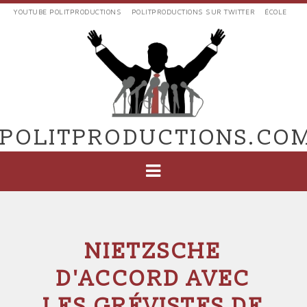
Aller
YOUTUBE POLITPRODUCTIONS
POLITPRODUCTIONS SUR TWITTER
ÉCOLE
au
LIENS
contenu
EXTERNES
principal
VERS
POLIT'PRODUCTIONS
POLITPRODUCTIONS.CO
NAVIGATION
PRINCIPALE
NIETZSCHE
D'ACCORD AVEC
LES GRÉVISTES DE