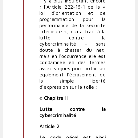
Il y a plus inquiétant encore
Affaire
: l'Article 222-16-1 de la «
de
loi d'orientation et de
la
programmation pour la
vente
performance de la sécurité
du
intérieure », qui a trait à la
fichier
lutte contre la
des
cybercriminalité – sans
cartes
doute à chasser du net,
grises
mais en l'occurrence elle est
par
condamnée en des termes
Sarkover
assez vagues pour autoriser
également l'écrasement de
la simple liberté
d'expression sur la toile :
« Chapitre II
Lutte contre la
cybercriminalité
Article 2
Le code pénal est ainsi