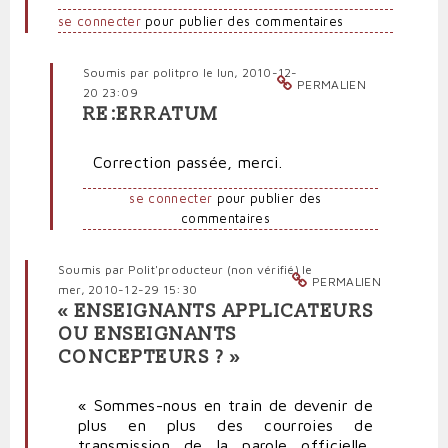
se connecter
pour publier des commentaires
Soumis par
politpro
le lun, 2010-12-
PERMALIEN
20 23:09
RE:ERRATUM
En
réponse
Correction passée, merci.
à
Erratum
se connecter
pour publier des
par
commentaires
Polit'producteur
(non
vérifié)
Soumis par
Polit'producteur (non vérifié)
le
PERMALIEN
mer, 2010-12-29 15:30
« ENSEIGNANTS APPLICATEURS
OU ENSEIGNANTS
CONCEPTEURS ? »
« Sommes-nous en train de devenir de
plus en plus des courroies de
transmission de la parole officielle,