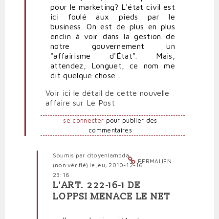
pour le marketing? L'état civil est
ici foulé aux pieds par le
business. On est de plus en plus
enclin à voir dans la gestion de
notre gouvernement un
"affairisme d'État". Mais,
attendez, Longuet, ce nom me
dit quelque chose...
Voir ici le détail de cette nouvelle
affaire sur Le Post
se connecter
pour publier des
commentaires
Soumis par
citoyenlambda
PERMALIEN
(non vérifié)
le jeu, 2010-12-16
23:16
L'ART. 222-16-1 DE
En
LOPPSI MENACE LE NET
réponse
à