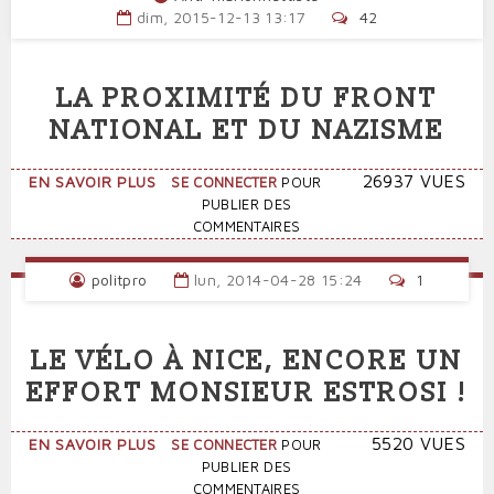
DE
dim, 2015-12-13 13:17
42
DOUDOUS
CONTRE
L'HORREUR.
LA PROXIMITÉ DU FRONT
1
MOIS
NATIONAL ET DU NAZISME
APRÈS
SUR
26937 VUES
EN SAVOIR PLUS
SE CONNECTER
POUR
LA
PUBLIER DES
PROXIMITÉ
COMMENTAIRES
DU
FRONT
politpro
lun, 2014-04-28 15:24
1
NATIONAL
ET
DU
LE VÉLO À NICE, ENCORE UN
NAZISME
EFFORT MONSIEUR ESTROSI !
SUR
5520 VUES
EN SAVOIR PLUS
SE CONNECTER
POUR
LE
PUBLIER DES
VÉLO
COMMENTAIRES