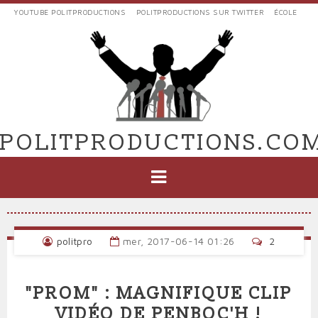
Aller
YOUTUBE POLITPRODUCTIONS
POLITPRODUCTIONS SUR TWITTER
ÉCOLE
au
LIENS
contenu
EXTERNES
principal
VERS
POLIT'PRODUCTIONS
POLITPRODUCTIONS.CO
NAVIGATION
PRINCIPALE
politpro
mer, 2017-06-14 01:26
2
"PROM" : MAGNIFIQUE CLIP
VIDÉO DE PENBOC'H !