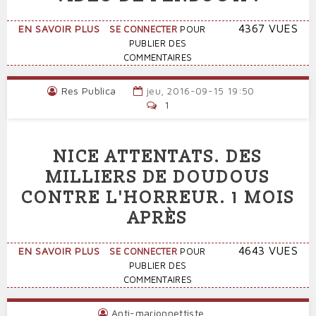
SUR
4367 VUES
EN SAVOIR PLUS
SE CONNECTER
POUR
"PROM"
PUBLIER DES
:
COMMENTAIRES
MAGNIFIQUE
CLIP
Res Publica
jeu, 2016-09-15 19:50
VIDÉO
1
DE
PENBOC'H
!
NICE ATTENTATS. DES
MILLIERS DE DOUDOUS
CONTRE L'HORREUR. 1 MOIS
APRÈS
SUR
4643 VUES
EN SAVOIR PLUS
SE CONNECTER
POUR
NICE
PUBLIER DES
ATTENTATS.
COMMENTAIRES
DES
MILLIERS
Anti-marionnettiste