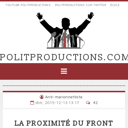
Aller
YOUTUBE POLITPRODUCTIONS
POLITPRODUCTIONS SUR TWITTER
ÉCOLE
au
LIENS
contenu
EXTERNES
principal
VERS
POLIT'PRODUCTIONS
POLITPRODUCTIONS.CO
NAVIGATION
PRINCIPALE
Anti-marionnettiste
dim, 2015-12-13 13:17
42
LA PROXIMITÉ DU FRONT