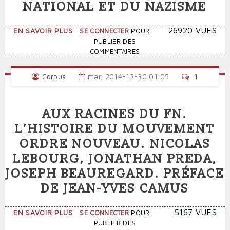
NATIONAL ET DU NAZISME
SUR
26920 VUES
EN SAVOIR PLUS
SE CONNECTER
POUR
LA
PUBLIER DES
PROXIMITÉ
COMMENTAIRES
DU
FRONT
Corpus
mar, 2014-12-30 01:05
1
NATIONAL
ET
DU
AUX RACINES DU FN.
NAZISME
L’HISTOIRE DU MOUVEMENT
ORDRE NOUVEAU. NICOLAS
LEBOURG, JONATHAN PREDA,
JOSEPH BEAUREGARD. PRÉFACE
DE JEAN-YVES CAMUS
SUR
5167 VUES
EN SAVOIR PLUS
SE CONNECTER
POUR
AUX
PUBLIER DES