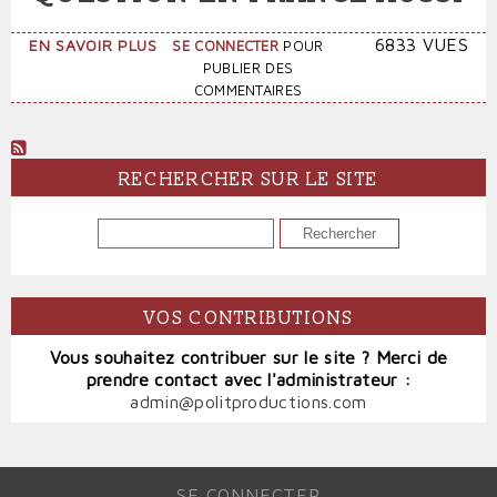
SUR
6833 VUES
EN SAVOIR PLUS
SE CONNECTER
POUR
LA
PUBLIER DES
SOUVERAINETÉ
COMMENTAIRES
EN
QUESTION
EN
FRANCE
RECHERCHER SUR LE SITE
AUSSI
RECHERCHER
VOS CONTRIBUTIONS
Vous souhaitez contribuer sur le site ? Merci de
prendre contact avec l'administrateur :
admin@politproductions.com
SE CONNECTER