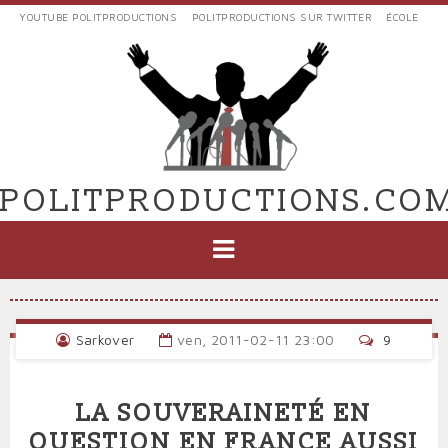
Aller
YOUTUBE POLITPRODUCTIONS
POLITPRODUCTIONS SUR TWITTER
ÉCOLE
au
LIENS
contenu
EXTERNES
principal
VERS
POLIT'PRODUCTIONS
POLITPRODUCTIONS.CO
NAVIGATION
PRINCIPALE
Sarkover
ven, 2011-02-11 23:00
9
LA SOUVERAINETÉ EN
QUESTION EN FRANCE AUSSI