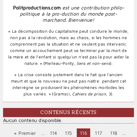
Politproductions.com
est une contribution philo-
politique à la pro-duction du monde post-
marchand. Bienvenue!
« La décomposition du capitalisme peut conduire le monde,
non pas à la révolution, mais au chaos, si les hommes ne
comprennent pas la situation et ne veulent pas intervenir,
comme un accouchement peut se terminer par la mort de
la mère et de l'enfant si quelqu'un n'est pas là pour aider la
.
nature. » (Merleau-Ponty,
Sens et non-sens
)
«
La crise consiste justement dans le fait que l'ancien
meurt et que le nouveau ne peut pas naître: pendant cet
interrègne se produisent les phénomènes morbides les
plus variés.
» (Gramsci,
Cahiers de prison
, 3).
CONTENUS RÉCENTS
Aucun contenu disponible.
Première
« Premier
…
Page
114
Page
115
Page
116
Page
117
Page
118
…