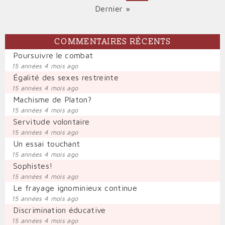
PAGINATION
page
courante
Dernière
Dernier »
page
COMMENTAIRES RÉCENTS
Poursuivre le combat
15 années 4 mois ago
Égalité des sexes restreinte
15 années 4 mois ago
Machisme de Platon?
15 années 4 mois ago
Servitude volontaire
15 années 4 mois ago
Un essai touchant
15 années 4 mois ago
Sophistes!
15 années 4 mois ago
Le frayage ignominieux continue
15 années 4 mois ago
Discrimination éducative
15 années 4 mois ago