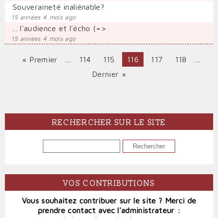
Souveraineté inaliénable?
15 années 4 mois ago
... l'audience et l'écho (=>
15 années 4 mois ago
Première
« Premier
…
Page
114
Page
115
Page
116
Page
117
Page
118
…
PAGINATION
page
courante
Dernière
Dernier »
page
RECHERCHER SUR LE SITE
RECHERCHER
VOS CONTRIBUTIONS
Vous souhaitez contribuer sur le site ? Merci de
prendre contact avec l'administrateur :