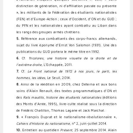
distinction de génération, ni d’affiliation passée ou présente
», les militants de la Fédération des étudiants nationalistes
(FEN) et d’Europe-Action ; ceux d’Occident, d’ON et du GUD ;
du PFN et les nationalistes ayant combattu au Liban dans
les rangs des groupes armés chrétiens.
5.
Référence aux combattants des corps-francs allemands,
sujet du livre éponyme d’Ernst Von Salomon (1931). Une des
publications du GUD portera le même titre en 1992.
6.
Cf.
Tricolores, une histoire visuelle de la droite et de
l’extrême droite,
L’Echappée, 2011.
7.
Cf.
Le Front national de 1972 à nos jours, le parti, les
hommes, les idées,
Le Seuil, 2014.
8.
Ainsi de la réédition en 2009, chez Déterna et aux bons
soins d’Alain Renault, des textes programmatiques d’ON et
des
Rats maudits, histoire des étudiants nationalistes
(éditions
des Monts d’Arrée, 1995), livre-culte réalisé sous la direction
de Frédéric Chatillon, Thomas Lagane et Jack Marchal.
9.
« François Duprat et le nationalisme-révolutionnaire »,
Cahiers d’Histoire du nationalisme,
n° 2, juin-juillet 2014.
10.
Entretien au quotidien
Présent,
25 septembre 2014. Alain