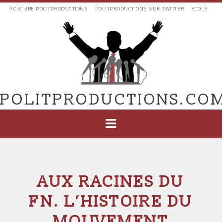
Aller
YOUTUBE POLITPRODUCTIONS
POLITPRODUCTIONS SUR TWITTER
ÉCOLE
au
LIENS
contenu
EXTERNES
principal
VERS
POLIT'PRODUCTIONS
POLITPRODUCTIONS.CO
NAVIGATION
PRINCIPALE
AUX RACINES DU
FN. L’HISTOIRE DU
MOUVEMENT