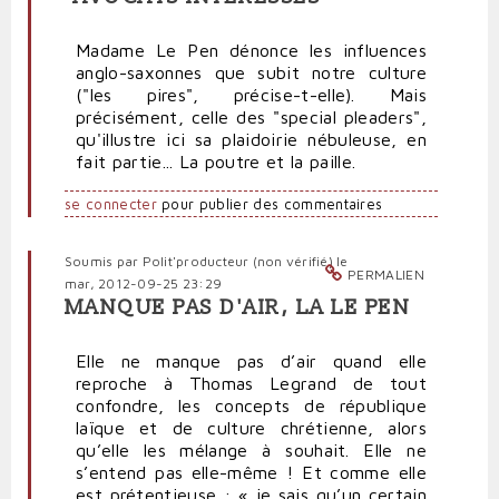
Madame Le Pen dénonce les influences
anglo-saxonnes que subit notre culture
("les pires", précise-t-elle). Mais
précisément, celle des "special pleaders",
qu'illustre ici sa plaidoirie nébuleuse, en
fait partie... La poutre et la paille.
se connecter
pour publier des commentaires
Soumis par
Polit'producteur (non vérifié)
le
PERMALIEN
mar, 2012-09-25 23:29
MANQUE PAS D'AIR, LA LE PEN
Elle ne manque pas d’air quand elle
reproche à Thomas Legrand de tout
confondre, les concepts de république
laïque et de culture chrétienne, alors
qu’elle les mélange à souhait. Elle ne
s’entend pas elle-même ! Et comme elle
est prétentieuse : « je sais qu’un certain