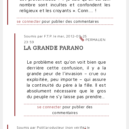
nombre sont incultes et confondent les
religieux et les croyants ». Conn…. !
se connecter
pour publier des commentaires
Soumis par
F.T.P.
le mar, 2012-09-25
PERMALIEN
23:59
LA GRANDE PARANO
En
réponse
Le problème est qu'on voit bien que
à
derrière cette confusion, il y a la
Manque
grande peur de l'invasion – crue ou
pas
exploitée, peu importe – qui assure
d'air,
la continuité du père à la fille. Il est
la
absolument nécessaire que le gros
Le
du peuple ne s'y laisse pas prendre...
Pen
par
se connecter
pour publier des
Polit'producteur
commentaires
(non
vérifié)
Soumis par
Polit'producteur (non vérifié)
le