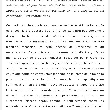
telle ou telle religion. La morale c’est la morale, et la morale dans
notre pays est la morale qui est issue de notre religion qui est
chrétienne. C’est comme ça ! ».
Ce matin, sur Inter, elle est revenue sur cette affirmation et l’a
défendue. Elle a soutenu que la France était non pas seulement
d’origine chrétienne mais de
culture
chrétienne; elle « ignore »
donc les apports
essentiels
des cultures musulmane et juive
à la
tradition française
, et ceux encore de l’athéisme et du
matérialisme. Cette déclaration comme tant d’autres, d’elle-
même, de son père ou de frontistes, rappelées par P. Cohen et
Thomas Legrand ce matin, témoigne de l’orientation foncièrement
anti-laïque du FN. Mais cela ne fait rien, Marine Le Pen a décidé
coûte que coûte de chevaucher le thème de la laïcité de la façon la
plus contradictoire et la plus fumeuse, la plus sophistique en
somme, à la manière d’une mauvaise avocate, critiquant la laïcité
le 4 septembre chez Bourdin puis, le 21 septembre dans un
entretien accordé au Monde, se présentant, au prix d’une
surenchère laïcarde inepte, comme le seul rempart contre les
ennemis de la laïcité, et enfin, ce matin, réaffirmant absurdement