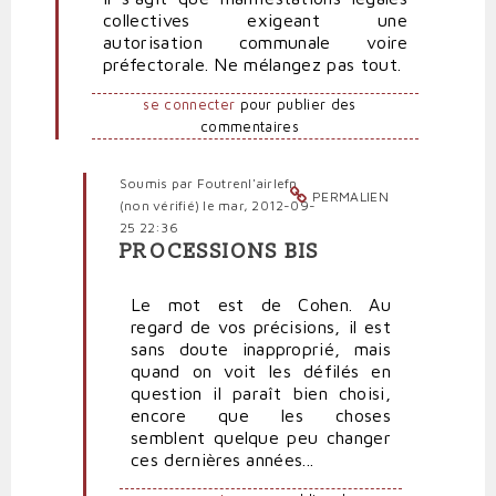
à
collectives exigeant une
Marine
autorisation communale voire
Le
préfectorale. Ne mélangez pas tout.
Pen
de
se connecter
pour publier des
mauvaise
commentaires
"foi"
par
Foutrenl'airlefn
Soumis par
Foutrenl'airlefn
PERMALIEN
(non
(non vérifié)
le mar, 2012-09-
vérifié)
25 22:36
PROCESSIONS BIS
En
réponse
Le mot est de Cohen. Au
à
regard de vos précisions, il est
Processions
sans doute inapproprié, mais
par
quand on voit les défilés en
Polit'producteur
question il paraît bien choisi,
(non
encore que les choses
vérifié)
semblent quelque peu changer
ces dernières années...