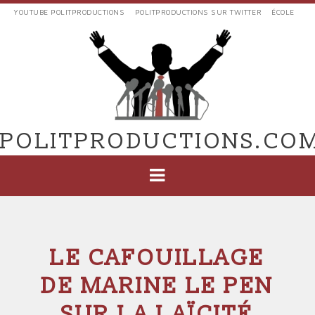
Aller
YOUTUBE POLITPRODUCTIONS
POLITPRODUCTIONS SUR TWITTER
ÉCOLE
au
LIENS
contenu
EXTERNES
principal
VERS
POLIT'PRODUCTIONS
POLITPRODUCTIONS.CO
NAVIGATION
PRINCIPALE
LE CAFOUILLAGE
DE MARINE LE PEN
SUR LA LAÏCITÉ