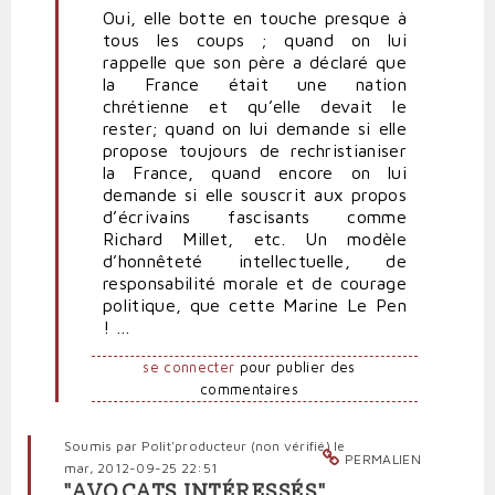
Oui, elle botte en touche presque à
à
tous les coups ; quand on lui
Marine
rappelle que son père a déclaré que
Le
la France était une nation
Pen
chrétienne et qu’elle devait le
de
rester; quand on lui demande si elle
mauvaise
propose toujours de rechristianiser
"foi"
la France, quand encore on lui
par
demande si elle souscrit aux propos
Foutrenl'airlefn
d’écrivains fascisants comme
(non
Richard Millet, etc. Un modèle
vérifié)
d’honnêteté intellectuelle, de
responsabilité morale et de courage
politique, que cette Marine Le Pen
! …
se connecter
pour publier des
commentaires
Soumis par
Polit'producteur (non vérifié)
le
PERMALIEN
mar, 2012-09-25 22:51
"AVOCATS INTÉRESSÉS"