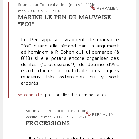
Soumis par
Foutrenl'airlefn (non vérifié)
le
PERMALIEN
mar, 2012-09-25 14:32
MARINE LE PEN DE MAUVAISE
"FOI"
Le Pen apparaît vraiment de mauvaise
"foi" quand elle répond par un argument
ad hominem à P. Cohen qui lui demande (à
8'13) si elle pourra encore organiser des
défilés ("processions"!) de Jeanne d'Arc
étant donné la multitude des signes
religieux très ostensibles qui y sont
arborés!
se connecter
pour publier des commentaires
Soumis par
Polit'producteur (non
PERMALIEN
vérifié)
le mar, 2012-09-25 17:20
PROCESSIONS
En
réponse
Il s'agit que manifestations légales