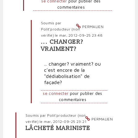
se connecter
pour publier des
commentaires
Soumis par
PERMALIEN
Polit'producteur (non
vérifié)
le mar, 2012-09-25 23:48
... CHANGER?
En
VRAIMENT?
réponse
à
... changer? vraiment? ou
Processions
c'est encore de la
bis
"dédiabolisation" de
par
façade?
Foutrenl'airlefn
(non
se connecter
pour publier des
vérifié)
commentaires
Soumis par
Polit'producteur (non
PERMALIEN
vérifié)
le mar, 2012-09-25 23:21
LÂCHETÉ MARINISTE
En
réponse