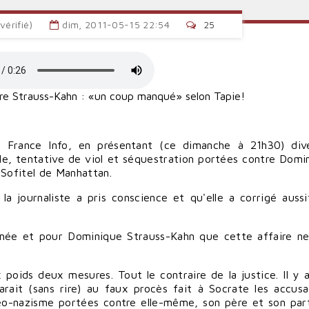
vérifié)
dim, 2011-05-15 22:54
25
ire Strauss-Kahn : «un coup manqué» selon Tapie!
 de France Info, en présentant (ce dimanche à 21h30) div
lle, tentative de viol et séquestration portées contre Domi
Sofitel de Manhattan.
 la journaliste a pris conscience et qu'elle a corrigé aussi
umée et pour Dominique Strauss-Kahn que cette affaire ne
oids deux mesures. Tout le contraire de la justice. Il y 
arait (sans rire) au faux procès fait à Socrate les accusa
éo-nazisme portées contre elle-même, son père et son part