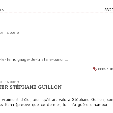
832
RES
-05-16 00:10
k-le-temoignage-de-tristane-banon…
PERMALI
-05-16 00:19
TER STÉPHANE GUILLON
t vraiment drôle, bien qu'il ait valu à Stéphane Guillon, so
uss-Kahn (preuve que ce dernier, lui, n'a guère d'humour 