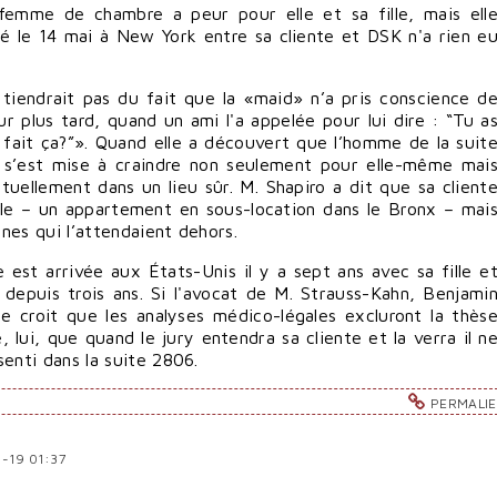
 femme de chambre a peur pour elle et sa fille, mais ell
sé le 14 mai à New York entre sa cliente et DSK n'a rien e
 tiendrait pas du fait que la «maid» n’a pris conscience d
ur plus tard, quand un ami l'a appelée pour lui dire : “Tu a
fait ça?”». Quand elle a découvert que l’homme de la suit
le s’est mise à craindre non seulement pour elle-même mai
ctuellement dans un lieu sûr. M. Shapiro a dit que sa client
ile – un appartement en sous-location dans le Bronx – mai
nes qui l’attendaient dehors.
 est arrivée aux États-Unis il y a sept ans avec sa fille e
n depuis trois ans. Si l'avocat de M. Strauss-Kahn, Benjami
e croit que les analyses médico-légales excluront la thès
, lui, que quand le jury entendra sa cliente et la verra il n
senti dans la suite 2806.
PERMALI
5-19 01:37