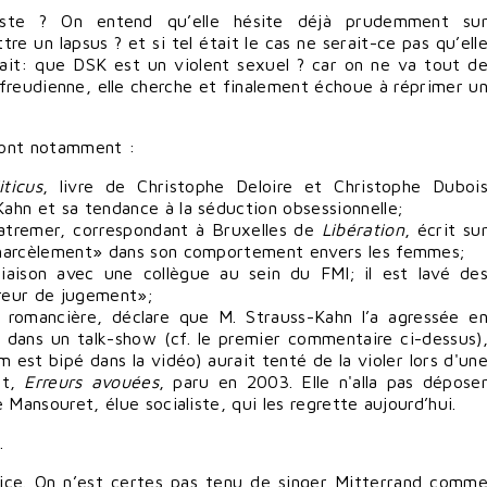
liste ? On entend qu’elle hésite déjà prudemment su
re un lapsus ? et si tel était le cas ne serait-ce pas qu’ell
tait: que DSK est un violent sexuel ? car on ne va tout d
freudienne, elle cherche et finalement échoue à réprimer u
sont notamment :
ticus
, livre de Christophe Deloire et Christophe Duboi
ahn et sa tendance à la séduction obsessionnelle;
uatremer, correspondant à Bruxelles de
Libération
, écrit su
e harcèlement» dans son comportement envers les femmes;
aison avec une collègue au sein du FMI; il est lavé de
reur de jugement»;
t romancière, déclare que M. Strauss-Kahn l’a agressée e
 dans un talk-show (cf. le premier commentaire ci-dessus)
est bipé dans la vidéo) aurait tenté de la violer lors d'un
it,
Erreurs avouées
, paru en 2003. Elle n'alla pas dépose
 Mansouret, élue socialiste, qui les regrette aujourd’hui.
.
ustice. On n’est certes pas tenu de singer Mitterrand comm