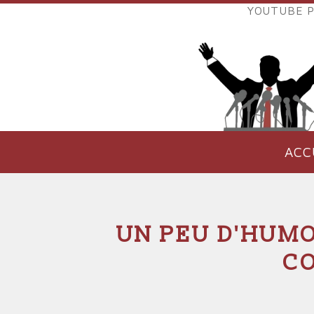
Aller
YOUTUBE P
au
LIENS
contenu
EXTER
principal
VERS
POLIT
ACC
NAVIGATION
PRINCIPALE
UN PEU D'HUMO
CO