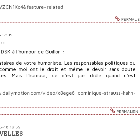
WZCN1Xc4&feature=related
PERMALI
8 17:39
..
e DSK à l'humour de Guillon :
taires de votre humoriste. Les responsables politiques ou
e comme moi ont le droit et même le devoir sans doute
stes. Mais l'humour, ce n'est pas drôle quand c'est
.dailymotion.com/video/x8ege6_dominique-strauss-kahn-
PERMALIEN
05-18 18:59
UVELLES