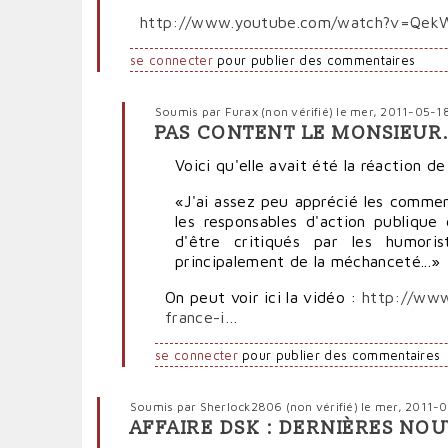
http://www.youtube.com/watch?v=Qek
se connecter
pour publier des commentaires
Soumis par
Furax (non vérifié)
le mer, 2011-05-1
PAS CONTENT LE MONSIEUR.
En
réponse
Voici qu'elle avait été la réaction d
à
«J'ai assez peu apprécié les commen
Bonne
les responsables d'action publiqu
occasion
d'être critiqués par les humori
de
principalement de la méchanceté...»
réécouter
Stéphane
On peut voir ici la vidéo :
http://www
Guillon
france-i…
par
Polit'producteur
se connecter
pour publier des commentaires
(non
vérifié)
Soumis par
Sherlock2806 (non vérifié)
le mer, 2011-
AFFAIRE DSK : DERNIÈRES NO