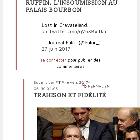
RUFFIN, L'INSOUMISSION AU
En
PALAIS BOURBON
réponse
à
Lost in Cravateland.
"Merci
pic.twitter.com/gV6XBxltkn
Patron"
:
— Journal Fakir (@Fakir_)
la
27 juin 2017
levée
de
se connecter
pour publier des
frondes
commentaires
!
par
Poorman
Soumis par
F.T.P.
le ven, 2017-
PERMALIEN
06-30 04:05
TRAHISON ET FIDÉLITÉ
En
réponse
à
Ruffin,
l'insoumission
au
Palais