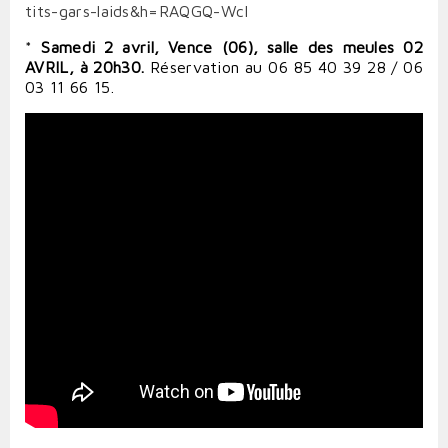
tits-gars-laids&h=RAQGQ-WcI
*
Samedi 2 avril, Vence (06), salle des meules
02
AVRIL, à 20h30.
Réservation au 06 85 40 39 28 / 06
03 11 66 15.