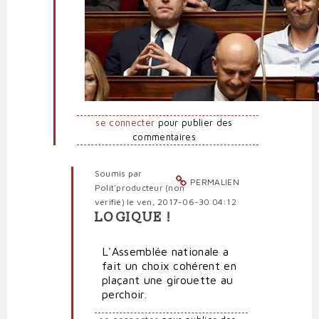
Bourbon
par
Frondeur
se connecter
pour publier des
commentaires
Soumis par
PERMALIEN
Polit'producteur (non
vérifié)
le ven, 2017-06-30 04:12
LOGIQUE !
En
réponse
L'Assemblée nationale a
à
fait un choix cohérent en
Trahison
plaçant une girouette au
et
perchoir.
fidélité
par