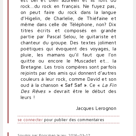
est bel et bien azuréen et ils font du
rock…du rock en français. Ne fuyez pas,
on peut faire du rock dans la langue
d’Higelin, de Charlelie, de Thiéfaine et
même dans celle de Téléphone, non? Dix
titres écrits et composés en grande
partie par Pascal Selou, le guitariste et
chanteur du groupe. Des textes joliment
poétiques qui évoquent des voyages, la
pluie, les mamans qu’il faut que l’on
quitte ou encore le Muscadet et… la
Bretagne. Les trois compères sont parfois
rejoints par des amis qui donnent d’autres
couleurs à leur rock, comme David et son
oud à la chanson
« Saf Saf »
. Ce «
La Fin
Des Rêves
» devrait être le début des
leurs !
Jacques Lerognon
se connecter
pour publier des commentaires
Soumis par
Poorman
le jeu, 2016-03-17