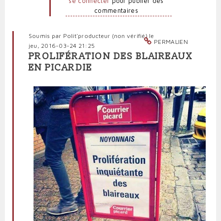
se connecter
pour publier des
F.T.P.
commentaires
Soumis par
Polit'producteur (non vérifié)
le
PERMALIEN
jeu, 2016-03-24 21:25
PROLIFÉRATION DES BLAIREAUX
EN PICARDIE