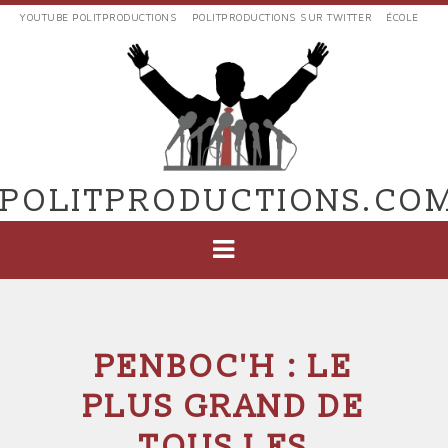
Aller
YOUTUBE POLITPRODUCTIONS
POLITPRODUCTIONS SUR TWITTER
ÉCOLE
au
LIENS
contenu
EXTERNES
principal
VERS
POLIT'PRODUCTIONS
POLITPRODUCTIONS.CO
NAVIGATION
PRINCIPALE
PENBOC'H : LE
PLUS GRAND DE
TOUS LES