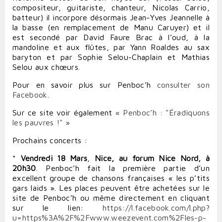
compositeur, guitariste, chanteur, Nicolas Carrio,
batteur) il incorpore désormais Jean-Yves Jeannelle à
la basse (en remplacement de Manu Caruyer) et il
est secondé par David Faure Brac à l’oud, à la
mandoline et aux flûtes, par Yann Roaldes au sax
baryton et par Sophie Selou-Chaplain et Mathias
Selou aux chœurs.
Pour en savoir plus sur Penboc’h
consulter son
Facebook
.
Sur ce site voir également
« Penboc’h : "Éradiquons
les pauvres !" »
Prochains concerts
:
*
Vendredi 18 Mars
,
Nice, au forum Nice Nord, à
20h30
. Penboc’h fait la première partie d’un
excellent groupe de chansons françaises « les p’tits
gars laids ». Les places peuvent être achetées sur le
site de Penboc’h ou même directement en cliquant
sur le lien:
https://l.facebook.com/l.php?
u=https%3A%2F%2Fwww.weezevent.com%2Fles-p-