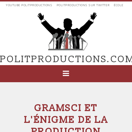
Aller
YOUTUBE POLITPRODUCTIONS
POLITPRODUCTIONS SUR TWITTER
ÉCOLE
au
LIENS
contenu
EXTERNES
principal
VERS
POLIT'PRODUCTIONS
POLITPRODUCTIONS.CO
NAVIGATION
PRINCIPALE
GRAMSCI ET
L'ÉNIGME DE LA
PRODUCTION