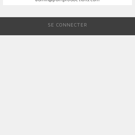
SE CONNECTER
MENU
DU
COMPTE
DE
L'UTILISATEUR