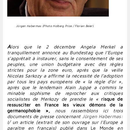
Jürgen Habermas (Photo Holberg Prize / Florian Beier
)
A
lors que le 2 décembre Angela Merkel a
tranquillement annoncé au Bundestag que l’Europe
s’apprêtait à instaurer, sans le consentement de ses
peuples, une union budgétaire avec des règles
strictes
pour la zone euro
, après que la veille
Nicolas Sarkozy a affirmé la nécessité de l’adoption
par tous les pays européens de « la règle d’or »,
après que le lendemain Alain Juppé a commis le
minable sophisme de reprocher aux critiques
socialistes de Merkozy de prendre le «
risque de
ressusciter en France les vieux démons de la
germanophobie »,
nous rassemblons ici trois
documents de presse concernant
Jürgen Habermas
:
I/ un article (extrait de son ouvrage sur l'Europe à
paraître en français) publié dans
Le Monde
en