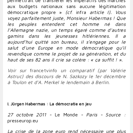
permettrait de transférer les impératifs des marchés
aux budgets nationaux sans aucune légitimation
démocratique propre »
(cf
. infra
article I).
Vous
voyez parfaitement juste, Monsieur Habermas ! Que
les peuples entendent cet homme né dans
l’Allemagne nazie, un temps égaré comme d’autres
gamins dans les jeunesses hitlériennes. Il a
aujourd’hui quitté son bureau, il s’engage pour le
salut d'une Europe en mode démocratique qu’il
revendique comme le projet de sa génération, et du
haut de ses 82 ans il crie sa colère : « ça suffit ! ».
Voir sur
francetv
info
un
comparatif (par Valérie
Astruc) des discours de N. Sazkozy le 1er décembre
à Toulon et d'A. Merkel le lendemain à Berlin.
I. Jürgen Habermas : La démocratie en jeu
27 octobre 2011 -
Le Monde
- Paris - Source :
presseurop.eu
La crise de la zone euro rend nécessaire une plus