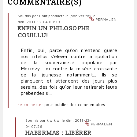
COMMENTAIRE(S)
Soumis par
Polit'producteur (non vérifié)
le
PERMALIEN
dim, 2011-12-04 00:19
ENFIN UN PHILOSOPHE
COUILLU!
Enfin, oui, parce qu'on n'entend guère
nos intellos s'élever contre la spoliation
de la souveraineté populaire par
Merkozy... ni contre la misère croissante
de la jeunesse notamment... Ils se
planquent et attendent des jours plus
sereins...des fois qu'on leur retirerait leurs
prébendes si...
se connecter
pour publier des commentaires
Soumis par
kiwikiwi
le dim, 2011-12-
PERMALIEN
04 07:26
HABERMAS : LIBÉRER
En