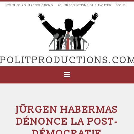
Aller
YOUTUBE POLITPRODUCTIONS
POLITPRODUCTIONS SUR TWITTER
ÉCOLE
au
LIENS
contenu
EXTERNES
principal
VERS
POLIT'PRODUCTIONS
POLITPRODUCTIONS.CO
NAVIGATION
PRINCIPALE
JÜRGEN HABERMAS
DÉNONCE LA POST-
DÉMOCRATIE