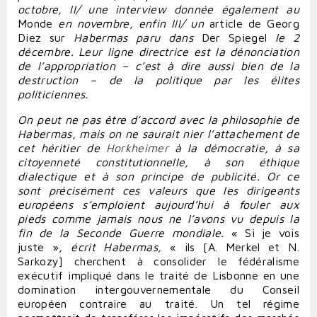
octobre, II/ une interview donnée également au
Monde
en novembre, enfin III/ un
article de Georg
Diez sur
Habermas paru dans
Der Spiegel
le 2
décembre. Leur ligne directrice est la dénonciation
de l’appropriation – c’est à dire aussi bien de la
destruction – de la politique par les élites
politiciennes.
On peut ne pas être d’accord avec la philosophie de
Habermas, mais on ne saurait nier l’attachement de
cet héritier de
Horkheimer
à la démocratie, à sa
citoyenneté constitutionnelle, à son éthique
dialectique et à son principe de publicité. Or ce
sont précisément ces valeurs que les dirigeants
européens s’emploient aujourd’hui à fouler aux
pieds comme jamais nous ne l’avons vu depuis la
fin de la Seconde Guerre mondiale.
«
Si je vois
juste »
, écrit Habermas,
« ils [A. Merkel et N.
Sarkozy] cherchent à consolider le fédéralisme
exécutif impliqué dans le traité de Lisbonne en une
domination intergouvernementale du Conseil
européen contraire au traité. Un tel régime