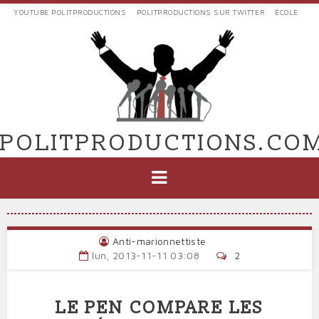
Aller
YOUTUBE POLITPRODUCTIONS
POLITPRODUCTIONS SUR TWITTER
ÉCOLE
au
LIENS
contenu
EXTERNES
principal
VERS
POLIT'PRODUCTIONS
POLITPRODUCTIONS.CO
NAVIGATION
PRINCIPALE
Anti-marionnettiste
lun, 2013-11-11 03:08
2
LE PEN COMPARE LES