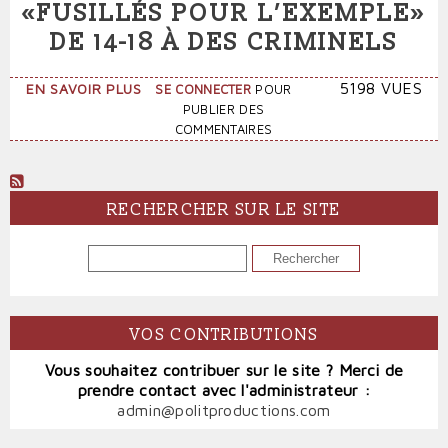
«FUSILLÉS POUR L’EXEMPLE»
DE 14-18 À DES CRIMINELS
SUR
5198 VUES
EN SAVOIR PLUS
SE CONNECTER
POUR
LE
PUBLIER DES
PEN
COMMENTAIRES
COMPARE
LES
«FUSILLÉS
POUR
RECHERCHER SUR LE SITE
L’EXEMPLE»
DE
RECHERCHER
14-
18
À
DES
VOS CONTRIBUTIONS
CRIMINELS
Vous souhaitez contribuer sur le site ? Merci de
prendre contact avec l'administrateur :
admin@politproductions.com