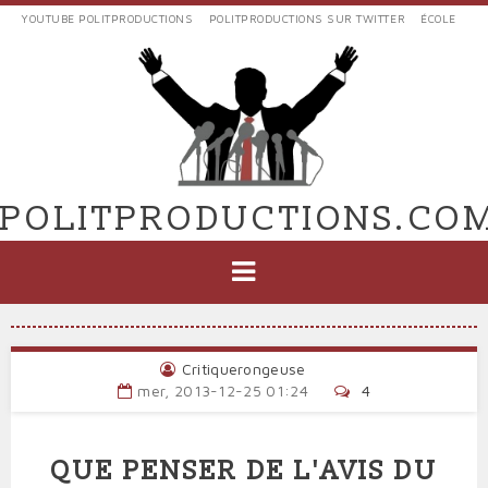
Aller
YOUTUBE POLITPRODUCTIONS
POLITPRODUCTIONS SUR TWITTER
ÉCOLE
au
LIENS
contenu
EXTERNES
principal
VERS
POLIT'PRODUCTIONS
POLITPRODUCTIONS.CO
NAVIGATION
PRINCIPALE
Critiquerongeuse
mer, 2013-12-25 01:24
4
QUE PENSER DE L'AVIS DU