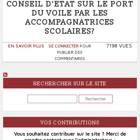
CONSEIL D'ETAT SUR LE PORT
DU VOILE PAR LES
ACCOMPAGNATRICES
SCOLAIRES?
SUR
7198 VUES
EN SAVOIR PLUS
SE CONNECTER
POUR
QUE
PUBLIER DES
PENSER
COMMENTAIRES
DE
L'AVIS
DU
CONSEIL
RECHERCHER SUR LE SITE
D'ETAT
SUR
RECHERCHER
LE
PORT
DU
VOILE
VOS CONTRIBUTIONS
PAR
LES
Vous souhaitez contribuer sur le site ? Merci de
ACCOMPAGNATRICES