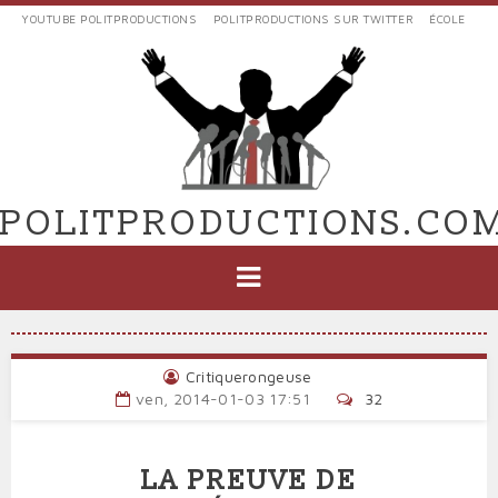
Aller
YOUTUBE POLITPRODUCTIONS
POLITPRODUCTIONS SUR TWITTER
ÉCOLE
au
LIENS
contenu
EXTERNES
principal
VERS
POLIT'PRODUCTIONS
POLITPRODUCTIONS.CO
NAVIGATION
PRINCIPALE
Critiquerongeuse
ven, 2014-01-03 17:51
32
LA PREUVE DE