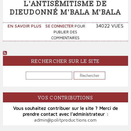
L'ANTISÉMITISME DE
DIEUDONNÉ M'BALA M'BALA
SUR
34022 VUES
EN SAVOIR PLUS
SE CONNECTER
POUR
LA
PUBLIER DES
PREUVE
COMMENTAIRES
DE
L'ANTISÉMITISME
DE
DIEUDONNÉ
RECHERCHER SUR LE SITE
M'BALA
M'BALA
RECHERCHER
VOS CONTRIBUTIONS
Vous souhaitez contribuer sur le site ? Merci de
prendre contact avec l'administrateur :
admin@politproductions.com