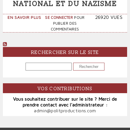
NATIONAL ET DU NAZISME
SUR
26920 VUES
EN SAVOIR PLUS
SE CONNECTER
POUR
LA
PUBLIER DES
PROXIMITÉ
COMMENTAIRES
DU
FRONT
NATIONAL
ET
RECHERCHER SUR LE SITE
DU
NAZISME
RECHERCHER
VOS CONTRIBUTIONS
Vous souhaitez contribuer sur le site ? Merci de
prendre contact avec l'administrateur :
admin@politproductions.com