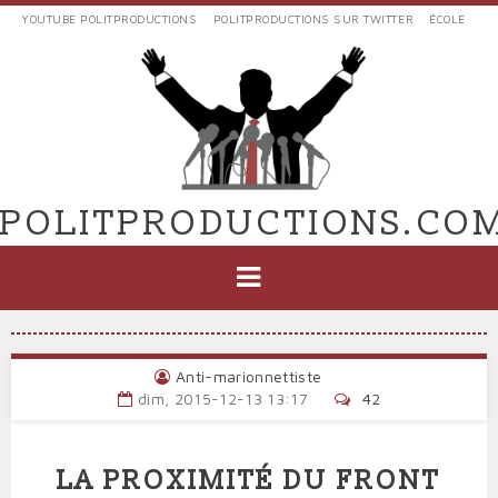
Aller
YOUTUBE POLITPRODUCTIONS
POLITPRODUCTIONS SUR TWITTER
ÉCOLE
au
LIENS
contenu
EXTERNES
principal
VERS
POLIT'PRODUCTIONS
POLITPRODUCTIONS.CO
NAVIGATION
PRINCIPALE
Anti-marionnettiste
dim, 2015-12-13 13:17
42
LA PROXIMITÉ DU FRONT