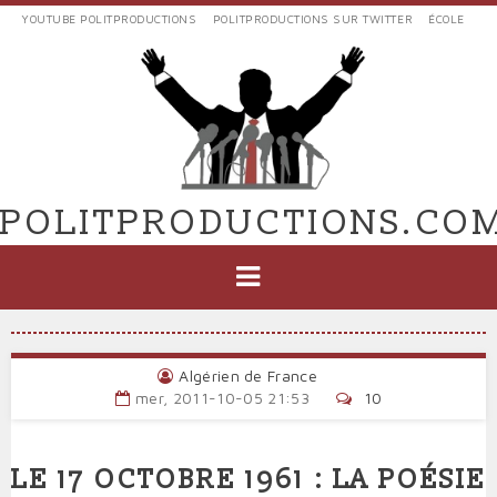
Aller
YOUTUBE POLITPRODUCTIONS
POLITPRODUCTIONS SUR TWITTER
ÉCOLE
au
LIENS
contenu
EXTERNES
principal
VERS
POLIT'PRODUCTIONS
POLITPRODUCTIONS.CO
NAVIGATION
PRINCIPALE
Algérien de France
mer, 2011-10-05 21:53
10
LE 17 OCTOBRE 1961 : LA POÉSIE