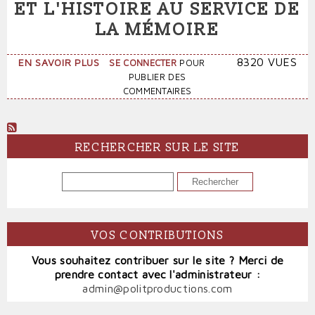
ET L'HISTOIRE AU SERVICE DE
LA MÉMOIRE
SUR
8320 VUES
EN SAVOIR PLUS
SE CONNECTER
POUR
LE
PUBLIER DES
17
COMMENTAIRES
OCTOBRE
1961
:
LA
RECHERCHER SUR LE SITE
POÉSIE
ET
RECHERCHER
L'HISTOIRE
AU
SERVICE
DE
VOS CONTRIBUTIONS
LA
MÉMOIRE
Vous souhaitez contribuer sur le site ? Merci de
prendre contact avec l'administrateur :
admin@politproductions.com