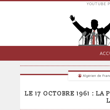
Aller
YOUTUBE P
au
LIENS
contenu
EXTER
principal
VERS
POLIT
ACC
NAVIGATION
PRINCIPALE
Algérien de Fran
LE 17 OCTOBRE 1961 : LA