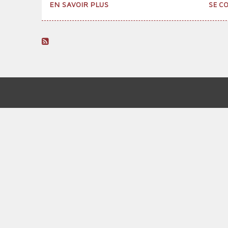
SUR
EN SAVOIR PLUS
SE C
LE
17
OCTOBRE
1961
:
LA
POÉSIE
ET
L'HISTOIRE
MENU
AU
DU
SERVICE
DE
COMPTE
LA
DE
MÉMOIRE
L'UTILISATEUR