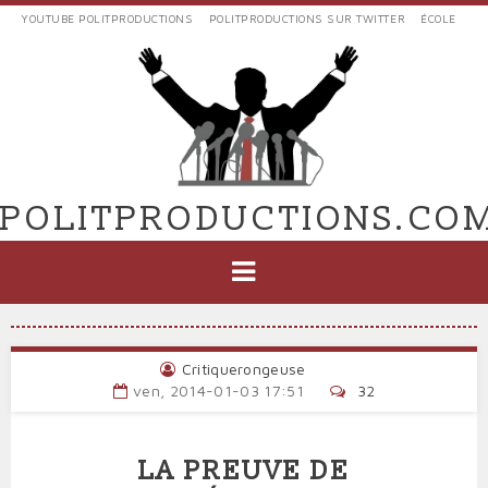
Aller
YOUTUBE POLITPRODUCTIONS
POLITPRODUCTIONS SUR TWITTER
ÉCOLE
au
LIENS
contenu
EXTERNES
principal
VERS
POLIT'PRODUCTIONS
POLITPRODUCTIONS.CO
NAVIGATION
PRINCIPALE
Critiquerongeuse
ven, 2014-01-03 17:51
32
LA PREUVE DE