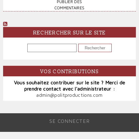
APRÈS
PUBLIER DES
L’AMÉRIQUE
COMMENTAIRES
LATINE,
LES
RÉSISTANCES
EN
RECHERCHER SUR LE SITE
EUROPE,
LE
RECHERCHER
MONDE
ARABE
EN
ÉBULLITION,
VOS CONTRIBUTIONS
CE
N’EST
Vous souhaitez contribuer sur le site ? Merci de
PAS
prendre contact avec l'administrateur :
FINI
admin@politproductions.com
!
SE CONNECTER
MENU
DU