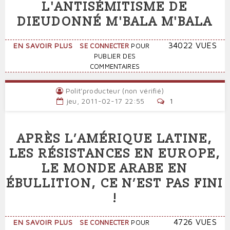
L'ANTISÉMITISME DE
DIEUDONNÉ M'BALA M'BALA
SUR
34022 VUES
EN SAVOIR PLUS
SE CONNECTER
POUR
LA
PUBLIER DES
PREUVE
COMMENTAIRES
DE
L'ANTISÉMITISME
Polit'producteur (non vérifié)
DE
jeu, 2011-02-17 22:55
1
DIEUDONNÉ
M'BALA
M'BALA
APRÈS L’AMÉRIQUE LATINE,
LES RÉSISTANCES EN EUROPE,
LE MONDE ARABE EN
ÉBULLITION, CE N’EST PAS FINI
!
SUR
4726 VUES
EN SAVOIR PLUS
SE CONNECTER
POUR