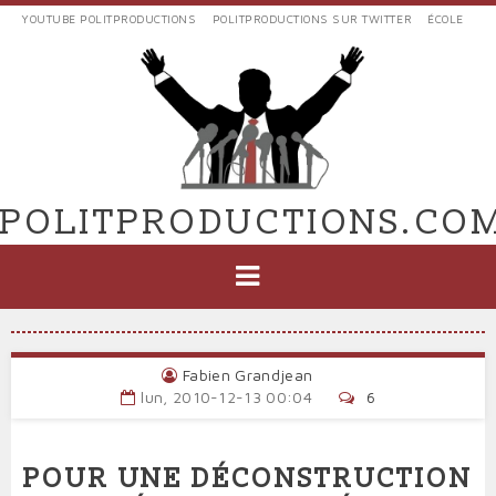
Aller
YOUTUBE POLITPRODUCTIONS
POLITPRODUCTIONS SUR TWITTER
ÉCOLE
au
LIENS
contenu
EXTERNES
principal
VERS
POLIT'PRODUCTIONS
POLITPRODUCTIONS.CO
NAVIGATION
PRINCIPALE
Fabien Grandjean
lun, 2010-12-13 00:04
6
POUR UNE DÉCONSTRUCTION