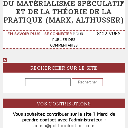
DU MATÉRIALISME SPÉCULATIF
ET DE LA THÉORIE DE LA
PRATIQUE (MARX, ALTHUSSER)
SUR
8122 VUES
EN SAVOIR PLUS
SE CONNECTER
POUR
POUR
PUBLIER DES
UNE
COMMENTAIRES
DÉCONSTRUCTION
DU
MATÉRIALISME
SPÉCULATIF
RECHERCHER SUR LE SITE
ET
DE
RECHERCHER
LA
THÉORIE
DE
LA
VOS CONTRIBUTIONS
PRATIQUE
(MARX,
Vous souhaitez contribuer sur le site ? Merci de
ALTHUSSER)
prendre contact avec l'administrateur :
admin@politproductions.com