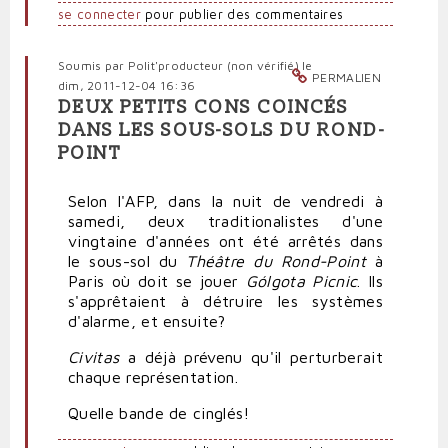
se connecter
pour publier des commentaires
Soumis par
Polit'producteur (non vérifié)
le
PERMALIEN
dim, 2011-12-04 16:36
DEUX PETITS CONS COINCÉS
DANS LES SOUS-SOLS DU ROND-
POINT
Selon l'AFP, dans la nuit de vendredi à
samedi, deux traditionalistes d'une
vingtaine d'années ont été arrêtés dans
le sous-sol du
Théâtre du Rond-Point
à
Paris où doit se jouer
Gólgota Picnic
. Ils
s'apprêtaient à détruire les systèmes
d'alarme, et ensuite?
Civitas
a déjà prévenu qu'il perturberait
chaque représentation.
Quelle bande de cinglés!