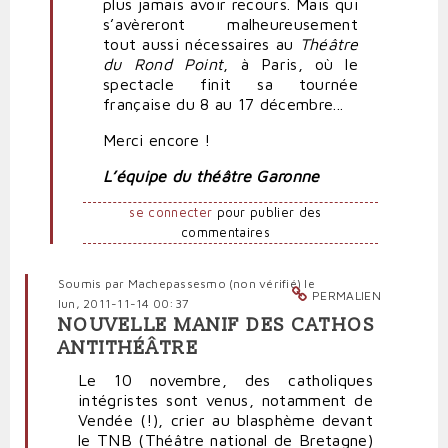
plus jamais avoir recours. Mais qui
s’avèreront malheureusement
tout aussi nécessaires au
Théâtre
du Rond Point
, à Paris, où le
spectacle finit sa tournée
française du 8 au 17 décembre...
Merci encore !
L’équipe du théâtre Garonne
se connecter
pour publier des
commentaires
Soumis par
Machepassesmo (non vérifié)
le
PERMALIEN
lun, 2011-11-14 00:37
NOUVELLE MANIF DES CATHOS
ANTITHÉÂTRE
Le 10 novembre, des catholiques
intégristes sont venus, notamment de
Vendée (!), crier au blasphème devant
le TNB (Théâtre national de Bretagne)