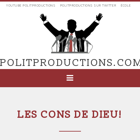
Aller
YOUTUBE POLITPRODUCTIONS
POLITPRODUCTIONS SUR TWITTER
ÉCOLE
au
LIENS
contenu
EXTERNES
principal
VERS
POLIT'PRODUCTIONS
POLITPRODUCTIONS.CO
NAVIGATION
PRINCIPALE
LES CONS DE DIEU!