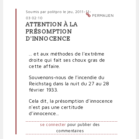
Soumis par
politpro
le jeu, 2011-11-
PERMALIEN
03 02:10
ATTENTION À LA
En
PRÉSOMPTION
réponse
D'INNOCENCE
à
Les
intégrismes
... et aux méthodes de l'extrême
religieux
droite qui fait ses choux gras de
par
cette affaire.
Polit'producteur
Souvenons-nous de l’incendie du
(non
Reichstag dans la nuit du 27 au 28
vérifié)
février 1933.
Cela dit, la présomption d'innocence
n'est pas une certitude
d'innocence...
se connecter
pour publier des
commentaires