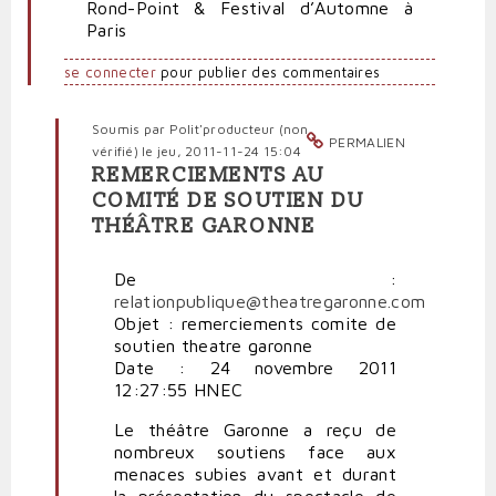
Rond-Point & Festival d’Automne à
Paris
se connecter
pour publier des commentaires
Soumis par
Polit'producteur (non
PERMALIEN
vérifié)
le jeu, 2011-11-24 15:04
REMERCIEMENTS AU
En
COMITÉ DE SOUTIEN DU
réponse
THÉÂTRE GARONNE
à
Cons
de
De :
dieu
relationpublique@theatregaronne.com
contre
Objet : remerciements comite de
le
soutien theatre garonne
théâtre
Date : 24 novembre 2011
:
12:27:55 HNEC
ça
Le théâtre Garonne a reçu de
continue!
nombreux soutiens face aux
par
menaces subies avant et durant
politpro