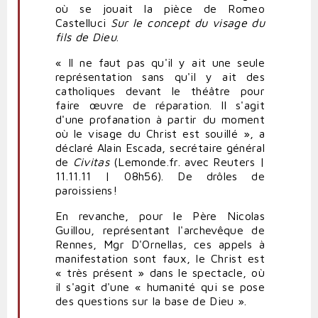
où se jouait la pièce de Romeo
Castelluci
Sur le concept du visage du
fils de Dieu
.
« Il ne faut pas qu'il y ait une seule
représentation sans qu'il y ait des
catholiques devant le théâtre pour
faire œuvre de réparation. Il s'agit
d'une profanation à partir du moment
où le visage du Christ est souillé », a
déclaré Alain Escada, secrétaire général
de
Civitas
(Lemonde.fr. avec Reuters |
11.11.11 | 08h56). De drôles de
paroissiens!
En revanche, pour le Père Nicolas
Guillou, représentant l'archevêque de
Rennes, Mgr D'Ornellas, ces appels à
manifestation sont faux, le Christ est
« très présent » dans le spectacle, où
il s'agit d'une « humanité qui se pose
des questions sur la base de Dieu ».