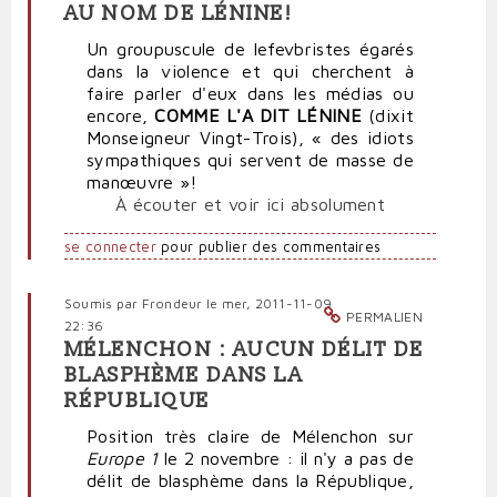
AU NOM DE LÉNINE!
Un groupuscule de lefevbristes égarés
dans la violence et qui cherchent à
faire parler d'eux dans les médias ou
encore,
COMME L'A DIT LÉNINE
(dixit
Monseigneur Vingt-Trois), « des idiots
sympathiques qui servent de masse de
manœuvre »!
À écouter et voir ici absolument
se connecter
pour publier des commentaires
Soumis par
Frondeur
le mer, 2011-11-09
PERMALIEN
22:36
MÉLENCHON : AUCUN DÉLIT DE
BLASPHÈME DANS LA
RÉPUBLIQUE
Position très claire de Mélenchon sur
Europe 1
le 2 novembre : il n'y a pas de
délit de blasphème dans la République,