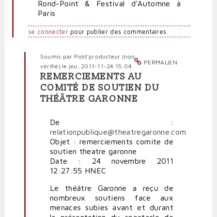
Rond-Point & Festival d’Automne à
Paris
se connecter
pour publier des commentaires
Soumis par
Polit'producteur (non
PERMALIEN
vérifié)
le jeu, 2011-11-24 15:04
REMERCIEMENTS AU
En
COMITÉ DE SOUTIEN DU
réponse
THÉÂTRE GARONNE
à
Cons
de
De :
dieu
relationpublique@theatregaronne.com
contre
Objet : remerciements comite de
le
soutien theatre garonne
théâtre
Date : 24 novembre 2011
:
12:27:55 HNEC
ça
Le théâtre Garonne a reçu de
continue!
nombreux soutiens face aux
par
menaces subies avant et durant
politpro