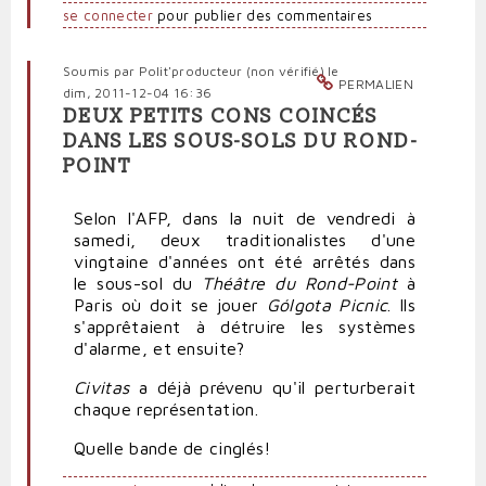
se connecter
pour publier des commentaires
Soumis par
Polit'producteur (non vérifié)
le
PERMALIEN
dim, 2011-12-04 16:36
DEUX PETITS CONS COINCÉS
DANS LES SOUS-SOLS DU ROND-
POINT
Selon l'AFP, dans la nuit de vendredi à
samedi, deux traditionalistes d'une
vingtaine d'années ont été arrêtés dans
le sous-sol du
Théâtre du Rond-Point
à
Paris où doit se jouer
Gólgota Picnic
. Ils
s'apprêtaient à détruire les systèmes
d'alarme, et ensuite?
Civitas
a déjà prévenu qu'il perturberait
chaque représentation.
Quelle bande de cinglés!