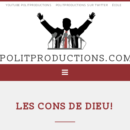
Aller
YOUTUBE POLITPRODUCTIONS
POLITPRODUCTIONS SUR TWITTER
ÉCOLE
au
LIENS
contenu
EXTERNES
principal
VERS
POLIT'PRODUCTIONS
POLITPRODUCTIONS.CO
NAVIGATION
PRINCIPALE
LES CONS DE DIEU!