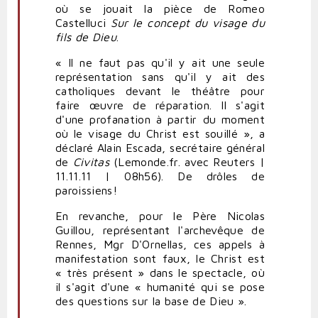
où se jouait la pièce de Romeo
Castelluci
Sur le concept du visage du
fils de Dieu
.
« Il ne faut pas qu'il y ait une seule
représentation sans qu'il y ait des
catholiques devant le théâtre pour
faire œuvre de réparation. Il s'agit
d'une profanation à partir du moment
où le visage du Christ est souillé », a
déclaré Alain Escada, secrétaire général
de
Civitas
(Lemonde.fr. avec Reuters |
11.11.11 | 08h56). De drôles de
paroissiens!
En revanche, pour le Père Nicolas
Guillou, représentant l'archevêque de
Rennes, Mgr D'Ornellas, ces appels à
manifestation sont faux, le Christ est
« très présent » dans le spectacle, où
il s'agit d'une « humanité qui se pose
des questions sur la base de Dieu ».