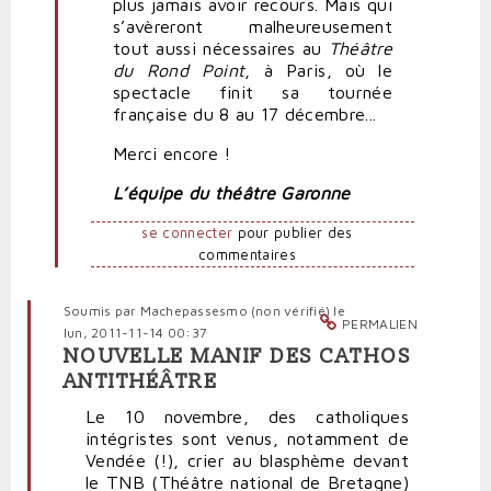
plus jamais avoir recours. Mais qui
s’avèreront malheureusement
tout aussi nécessaires au
Théâtre
du Rond Point
, à Paris, où le
spectacle finit sa tournée
française du 8 au 17 décembre...
Merci encore !
L’équipe du théâtre Garonne
se connecter
pour publier des
commentaires
Soumis par
Machepassesmo (non vérifié)
le
PERMALIEN
lun, 2011-11-14 00:37
NOUVELLE MANIF DES CATHOS
ANTITHÉÂTRE
Le 10 novembre, des catholiques
intégristes sont venus, notamment de
Vendée (!), crier au blasphème devant
le TNB (Théâtre national de Bretagne)