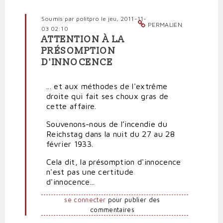
Soumis par
politpro
le jeu, 2011-11-
PERMALIEN
03 02:10
ATTENTION À LA
En
PRÉSOMPTION
réponse
D'INNOCENCE
à
Les
intégrismes
... et aux méthodes de l'extrême
religieux
droite qui fait ses choux gras de
par
cette affaire.
Polit'producteur
Souvenons-nous de l’incendie du
(non
Reichstag dans la nuit du 27 au 28
vérifié)
février 1933.
Cela dit, la présomption d'innocence
n'est pas une certitude
d'innocence...
se connecter
pour publier des
commentaires