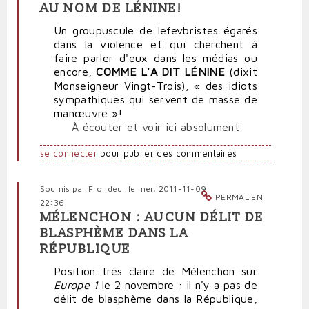
AU NOM DE LÉNINE!
Un groupuscule de lefevbristes égarés
dans la violence et qui cherchent à
faire parler d'eux dans les médias ou
encore,
COMME L'A DIT LÉNINE
(dixit
Monseigneur Vingt-Trois), « des idiots
sympathiques qui servent de masse de
manœuvre »!
À écouter et voir ici absolument
se connecter
pour publier des commentaires
Soumis par
Frondeur
le mer, 2011-11-09
PERMALIEN
22:36
MÉLENCHON : AUCUN DÉLIT DE
BLASPHÈME DANS LA
RÉPUBLIQUE
Position très claire de Mélenchon sur
Europe 1
le 2 novembre : il n'y a pas de
délit de blasphème dans la République,