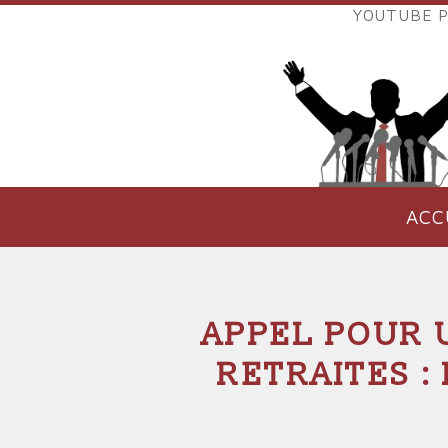
Aller
YOUTUBE P
au
LIENS
contenu
EXTER
principal
VERS
POLIT
ACC
NAVIGATION
PRINCIPALE
APPEL POUR 
RETRAITES :