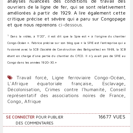
analyses nuancées des conditions de travail des
ouvriers de la ligne de fer, qui se sont relativement
améliorées à partir de 1929. A lire également cette
critique précise et sévère qui a paru sur Congopage
et que nous reprenons
ci-dessous
.
1
Dans la vidéo, à 11'20", il est dit que la Spie est « à l'origine du chantier
Congo-Océan ». Fabrice précise sur son blog que « la SPIE est l'entreprise qui a
fusionné avec la SCB (Société de Construction des Batignolles) en 1968, la SCB
étant en charge d'une partie du chantier du CFCO. Il n'y avait pas de SPIE au
Congo dans les années 1920-30.»
Travail forcé
,
Ligne ferroviaire Congo-Océan
,
L'Afrique équatoriale française
,
Esclavage
,
Décolonisation
,
Crimes contre l'humanité
,
Conseil
représentatif des associations noires de France
,
Congo
,
Afrique
16677 VUES
SE CONNECTER
POUR PUBLIER
DES COMMENTAIRES