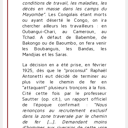
conditions de travail, les maladies, les
décès en masse dans les camps du
Mayombe”
. Les Congolais étant morts
ou ayant déserté le Congo, on ira
chercher ailleurs les travailleurs : en
Oubangui-Chari, au Cameroun, au
Tchad. A défaut de Babembe, de
Bakongo ou de Baoumbo, on fera venir
les Boubanguis, les Bandas, les
Mandjias et les Saras.
La décision en a été prise, en février
1925, dès que le “proconsul” Raphaël
Antonetti eut décidé de terminer au
plus vite le chemin de fer en
“attaquant” plusieurs tronçons à la fois.
Cité cette fois par le professeur
Sautter (op. cit.), un rapport officiel
de l’époque confirmait :
“Nous
renonçons au recrutement exclusif
dans la zone traversée par le chemin
de fer [...]. Demandant moins
d’hommes aux riverains de cette voie