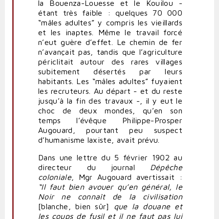
la Bouenza-Louesse et le Kouilou -
étant très faible : quelques 70 000
“mâles adultes” y compris les vieillards
et les inaptes. Même le travail forcé
n’eut guère d’effet. Le chemin de fer
n’avançait pas, tandis que l’agriculture
périclitait autour des rares villages
subitement désertés par leurs
habitants. Les “mâles adultes” fuyaient
les recruteurs. Au départ - et du reste
jusqu’à la fin des travaux -, il y eut le
choc de deux mondes, qu’en son
temps l’évêque Philippe-Prosper
Augouard, pourtant peu suspect
d’humanisme laxiste, avait prévu.
Dans une lettre du 5 février 1902 au
directeur du journal
Dépêche
coloniale
, Mgr Augouard avertissait :
“Il faut bien avouer qu’en général, le
Noir ne connaît de la civilisation
[blanche, bien sûr]
que la douane et
les coups de fusil et il ne faut pas lui