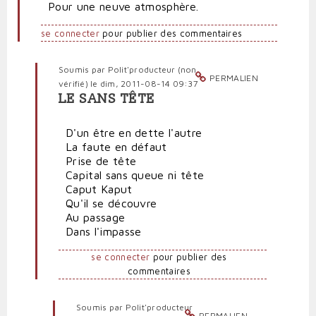
Pour une neuve atmosphère.
se connecter
pour publier des commentaires
Soumis par
Polit'producteur (non
PERMALIEN
vérifié)
le dim, 2011-08-14 09:37
LE SANS TÊTE
En
réponse
D'un être en dette l'autre
à
La faute en défaut
Insolvable
Prise de tête
monde
Capital sans queue ni tête
par
Caput Kaput
Polit'producteur
Qu'il se découvre
(non
Au passage
vérifié)
Dans l'impasse
se connecter
pour publier des
commentaires
Soumis par
Polit'producteur
PERMALIEN