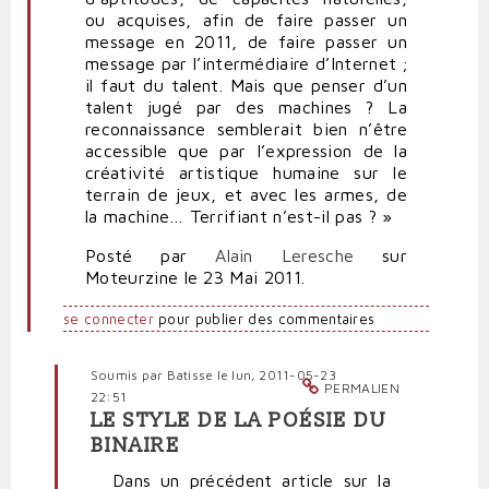
ou acquises, afin de faire passer un
message en 2011, de faire passer un
message par l’intermédiaire d’Internet ;
il faut du talent. Mais que penser d’un
talent jugé par des machines ? La
reconnaissance semblerait bien n’être
accessible que par l’expression de la
créativité artistique humaine sur le
terrain de jeux, et avec les armes, de
la machine… Terrifiant n’est-il pas ? »
Posté par
Alain Leresche
sur
Moteurzine le 23 Mai 2011.
se connecter
pour publier des commentaires
Soumis par
Batisse
le lun, 2011-05-23
PERMALIEN
22:51
LE STYLE DE LA POÉSIE DU
En
BINAIRE
réponse
à
Dans un précédent article sur la