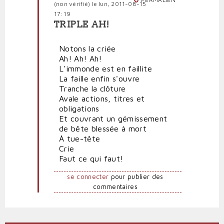
(non vérifié)
le lun, 2011-08-15
17:19
TRIPLE AH!
En
réponse
Notons la criée
à
Ah! Ah! Ah!
Le
L'immonde est en faillite
sans
La faille enfin s'ouvre
tête
Tranche la clôture
par
Avale actions, titres et
Polit'producteur
obligations
(non
Et couvrant un gémissement
vérifié)
de bête blessée à mort
À tue-tête
Crie
Faut ce qui faut!
se connecter
pour publier des
commentaires