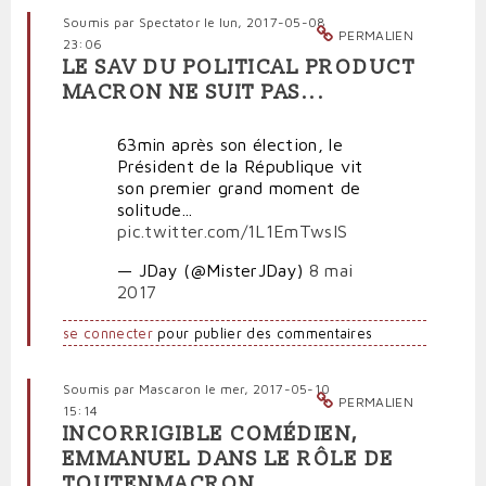
Soumis par
Spectator
le lun, 2017-05-08
PERMALIEN
23:06
LE SAV DU POLITICAL PRODUCT
MACRON NE SUIT PAS...
63min après son élection, le
Président de la République vit
son premier grand moment de
solitude...
pic.twitter.com/1L1EmTwsIS
— JDay (@MisterJDay)
8 mai
2017
se connecter
pour publier des commentaires
Soumis par
Mascaron
le mer, 2017-05-10
PERMALIEN
15:14
INCORRIGIBLE COMÉDIEN,
EMMANUEL DANS LE RÔLE DE
TOUTENMACRON