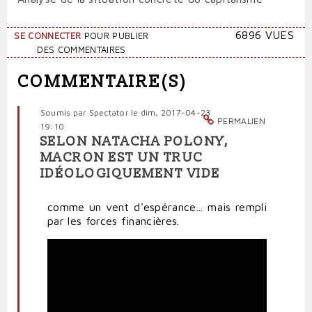
6896 VUES
SE CONNECTER
POUR PUBLIER
DES COMMENTAIRES
COMMENTAIRE(S)
Soumis par
Spectator
le dim, 2017-04-23
PERMALIEN
19:10
SELON NATACHA POLONY,
MACRON EST UN TRUC
IDÉOLOGIQUEMENT VIDE
comme un vent d'espérance... mais rempli
par les forces financières.