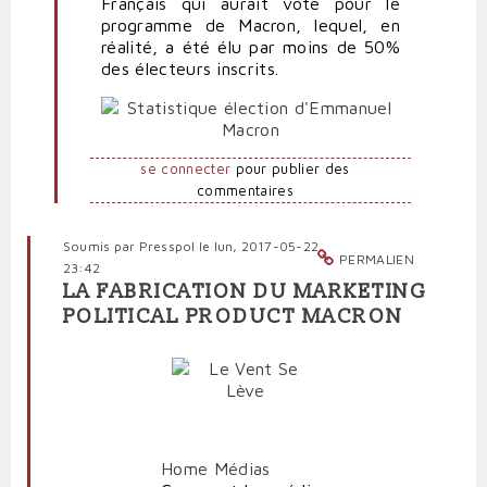
Français qui aurait voté pour le
Anti-
programme de Macron, lequel, en
marionnettiste
réalité, a été élu par moins de 50%
des électeurs inscrits.
se connecter
pour publier des
commentaires
Soumis par
Presspol
le lun, 2017-05-22
PERMALIEN
23:42
LA FABRICATION DU MARKETING
POLITICAL PRODUCT MACRON
Home
Médias