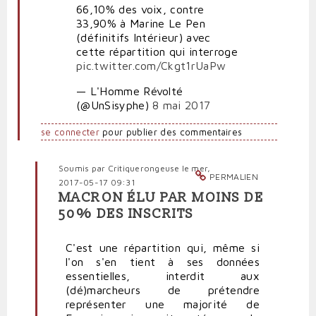
66,10% des voix, contre
33,90% à Marine Le Pen
(définitifs Intérieur) avec
cette répartition qui interroge
pic.twitter.com/Ckgt1rUaPw
— L'Homme Révolté
(@UnSisyphe)
8 mai 2017
se connecter
pour publier des commentaires
Soumis par
Critiquerongeuse
le mer,
PERMALIEN
2017-05-17 09:31
MACRON ÉLU PAR MOINS DE
En
50% DES INSCRITS
réponse
à
C'est une répartition qui, même si
Macron
l'on s'en tient à ses données
élu,
essentielles, interdit aux
oui,
(dé)marcheurs de prétendre
mais...
représenter une majorité de
par