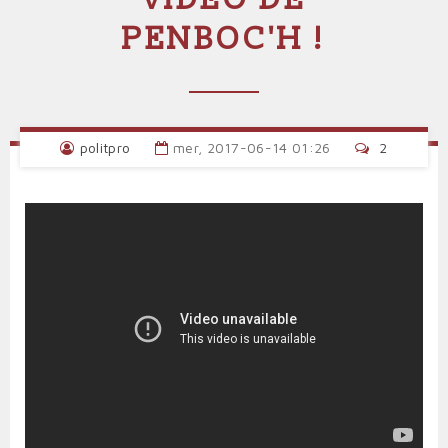
PENBOC'H !
politpro
mer, 2017-06-14 01:26
2