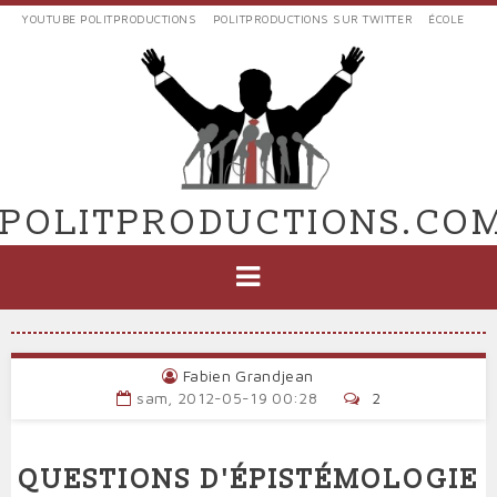
Aller
YOUTUBE POLITPRODUCTIONS
POLITPRODUCTIONS SUR TWITTER
ÉCOLE
au
LIENS
contenu
EXTERNES
principal
VERS
POLIT'PRODUCTIONS
POLITPRODUCTIONS.CO
NAVIGATION
PRINCIPALE
Fabien Grandjean
sam, 2012-05-19 00:28
2
QUESTIONS D'ÉPISTÉMOLOGIE