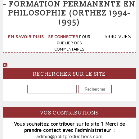
- FORMATION PERMANENTE EN
PHILOSOPHIE (ORTHEZ 1994-
1995)
SUR
5940 VUES
EN SAVOIR PLUS
SE CONNECTER
POUR
QUESTIONS
PUBLIER DES
D'ÉPISTÉMOLOGIE
COMMENTAIRES
-
FORMATION
PERMANENTE
EN
RECHERCHER SUR LE SITE
PHILOSOPHIE
(ORTHEZ
RECHERCHER
1994-
1995)
VOS CONTRIBUTIONS
Vous souhaitez contribuer sur le site ? Merci de
prendre contact avec l'administrateur :
admin@politproductions.com