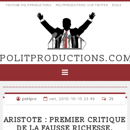
Aller
YOUTUBE POLITPRODUCTIONS
POLITPRODUCTIONS SUR TWITTER
ÉCOLE
au
LIENS
contenu
EXTERNES
principal
VERS
POLIT'PRODUCTIONS
POLITPRODUCTIONS.CO
NAVIGATION
PRINCIPALE
politpro
ven, 2010-10-15 23:49
25
ARISTOTE : PREMIER CRITIQUE
DE LA FAUSSE RICHESSE,