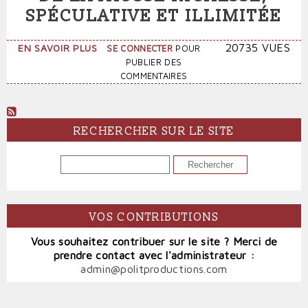
SPÉCULATIVE ET ILLIMITÉE
SUR
20735 VUES
EN SAVOIR PLUS
SE CONNECTER
POUR
ARISTOTE
PUBLIER DES
:
COMMENTAIRES
PREMIER
CRITIQUE
DE
LA
RECHERCHER SUR LE SITE
FAUSSE
RICHESSE,
RECHERCHER
SPÉCULATIVE
ET
ILLIMITÉE
VOS CONTRIBUTIONS
Vous souhaitez contribuer sur le site ? Merci de
prendre contact avec l'administrateur :
admin@politproductions.com